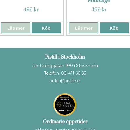
Massage
499 kr
399 kr
Läs mer
Köp
Läs mer
Köp
Pistill i Stockholm
Drottninggatan 100 i Stockholm
Telefon: 08-411 66 66
order@pistill.se
Ordinarie öppetider