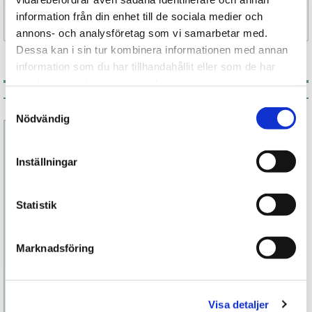
information från din enhet till de sociala medier och
Specifikation
annons- och analysföretag som vi samarbetar med.
Dessa kan i sin tur kombinera informationen med annan
information som du har tillhandahållit eller som de har
samlat in när du har använt deras tjänster.
Associerade produkter
Samtyckesval
Nödvändig
Inställningar
Statistik
Marknadsföring
Pivot penisring
Visa detaljer