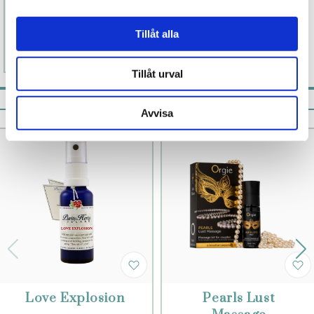
1 099 kr
Tillåt alla
Läs mer
Köp
Tillåt urval
Pistill rekommenderar
Avvisa
Love Explosion
Pearls Lust