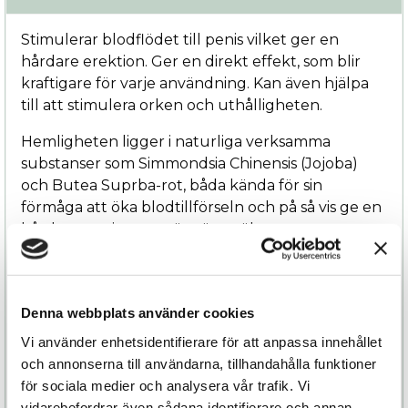
Stimulerar blodflödet till penis vilket ger en
hårdare erektion. Ger en direkt effekt, som blir
kraftigare för varje användning. Kan även hjälpa
till att stimulera orken och uthålligheten.
Hemligheten ligger i naturliga verksamma
substanser som Simmondsia Chinensis (Jojoba)
och Butea Suprba-rot, båda kända för sin
förmåga att öka blodtillförseln och på så vis ge en
hårdare penis, samt sägs även öka mannens
sexuella lust och uthållighet.
Smörj penis innan det är dags och massera in
genen ordentligt. Effekten märks i regel av inom
Denna webbplats använder cookies
3 dagar och förbättras vid regelbundet bruk.
Vi använder enhetsidentifierare för att anpassa innehållet
och annonserna till användarna, tillhandahålla funktioner
Gelen fungerar tillsammans med kondom.
för sociala medier och analysera vår trafik. Vi
vidarebefordrar även sådana identifierare och annan