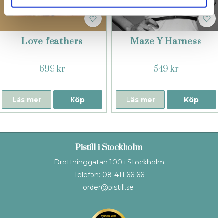
Love feathers
Maze Y Harness
699 kr
549 kr
Läs mer
Köp
Läs mer
Köp
Pistill i Stockholm
Drottninggatan 100 i Stockholm
Telefon: 08-411 66 66
order@pistill.se