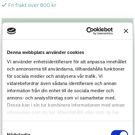
Fri frakt över 800 kr
Beskrivning
Snygga armband från Maze by Bijoux Indiscrets
som är kända från modetidningar världen över.
Denna webbplats använder cookies
Vi använder enhetsidentifierare för att anpassa innehållet
Sofistikerat och stiligt med blank metallkedja som
och annonserna till användarna, tillhandahålla funktioner
kittlar fantasin. Gör att du ser både elegant och
för sociala medier och analysera vår trafik. Vi
sensuell ut samtidigt - på middagen, nattklubben
vidarebefordrar även sådana identifierare och annan
eller på en date. Placera båda manschetter på
information från din enhet till de sociala medier och
samma handled för att bära dem som ett
annons- och analysföretag som vi samarbetar med.
armband, eller placera en manschett runt varje
Dessa kan i sin tur kombinera informationen med annan
handled för att använda dem som handbojor.
information som du har tillhandahållit eller som de har
Justerbara med hjälp av ett enkelt
samlat in när du har använt deras tjänster.
knapplåssytem, vilket gör att de passar de flesta
Samtyckesval
handleder.
Nödvändig