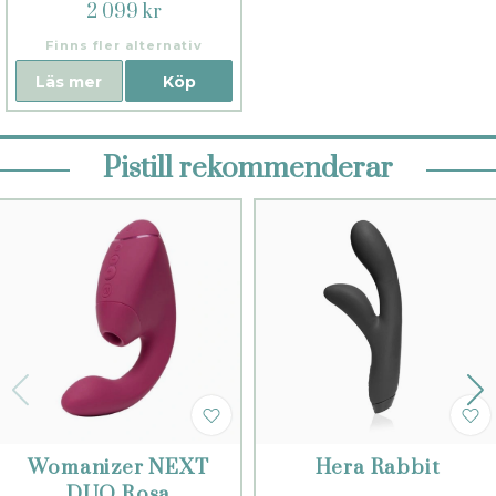
2 099 kr
Finns fler alternativ
Läs mer
Köp
Pistill rekommenderar
Womanizer NEXT
Hera Rabbit
DUO Rosa