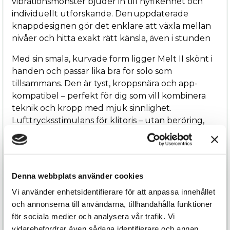
vibrationsmönster bjuder in till nyfikenhet och
individuellt utforskande. Den uppdaterade
knappdesignen gör det enklare att växla mellan
nivåer och hitta exakt rätt känsla, även i stunden
Med sin smala, kurvade form ligger Melt II skönt i
handen och passar lika bra för solo som
tillsammans. Den är tyst, kroppsnära och app-
kompatibel – perfekt för dig som vill kombinera
teknik och kropp med mjuk sinnlighet.
Lufttrycksstimulans för klitoris – utan beröring,
Smart Silence – för intuitiv och diskret
användning! Appstyrd via We-Connect – perfekt
för utforskning på distans. Vattentät och
uppladdningsbar
Denna webbplats använder cookies
Melt II är för dig som vill utforska orgasmer på
Vi använder enhetsidentifierare för att anpassa innehållet
djupet, i en form som följer dig – och dina
och annonserna till användarna, tillhandahålla funktioner
fantasier.
för sociala medier och analysera vår trafik. Vi
vidarebefordrar även sådana identifierare och annan