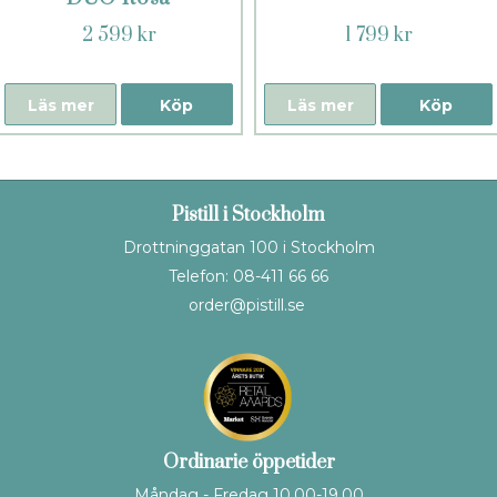
2 599 kr
1 799 kr
Läs mer
Köp
Läs mer
Köp
Pistill i Stockholm
Drottninggatan 100 i Stockholm
Telefon: 08-411 66 66
order@pistill.se
Ordinarie öppetider
Måndag - Fredag 10.00-19.00