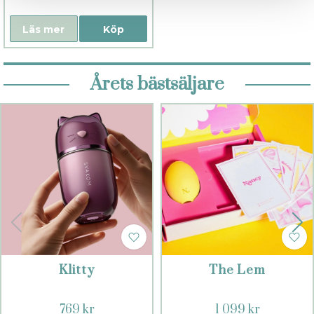
Läs mer
Köp
Årets bästsäljare
Klitty
The Lem
769 kr
1 099 kr