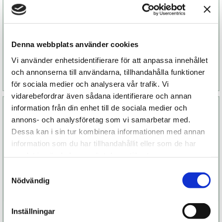
Niut The Cloud
Niut Secret Lover
Denna webbplats använder cookies
399 kr
529 kr
Vi använder enhetsidentifierare för att anpassa innehållet
och annonserna till användarna, tillhandahålla funktioner
Läs mer
Köp
Läs mer
Köp
för sociala medier och analysera vår trafik. Vi
vidarebefordrar även sådana identifierare och annan
information från din enhet till de sociala medier och
annons- och analysföretag som vi samarbetar med.
Dessa kan i sin tur kombinera informationen med annan
information som du har tillhandahållit eller som de har
samlat in när du har använt deras tjänster.
Samtyckesval
Nödvändig
Niut Electric
Niut The Icon
Inställningar