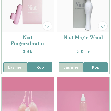
Niut
Niut Magic Wand
Fingervibrator
399 kr
599 kr
Läs mer
Köp
Läs mer
Köp