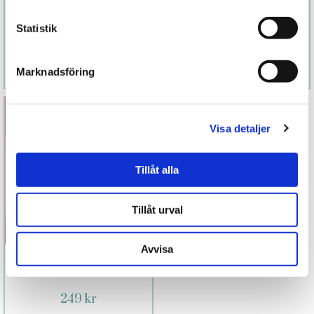
Pussy
rabbit
599 kr
469 kr
Statistik
Läs mer
Köp
Läs mer
Köp
Marknadsföring
Visa detaljer
Tillåt alla
Tillåt urval
Avvisa
Smooth Lube
249 kr