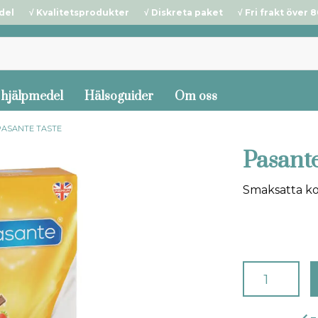
del √ Kvalitetsprodukter √ Diskreta paket √ Fri frakt över 80
 hjälpmedel
Hälsoguider
Om oss
PASANTE TASTE
Pasante
Smaksatta ko