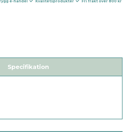
rygg e-handel
Kvalitetsprodukter
Fri frakt över 800 kr
Specifikation