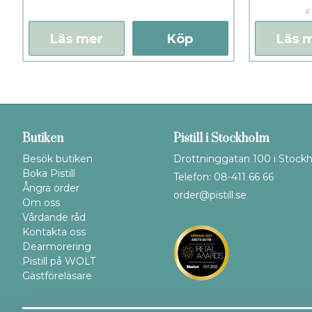
F
Läs mer
Köp
Läs 
Butiken
Pistill i Stockholm
Besök butiken
Drottninggatan 100 i Stock
Boka Pistill
Telefon: 08-411 66 66
Ångra order
order@pistill.se
Om oss
Vårdande råd
Kontakta oss
Dearmorering
Pistill på WOLT
Gästföreläsare