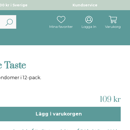
0 kr i Sverige
Kundservice
Mina favoriter
Logga In
Varukorg
 Taste
ndomer i 12-pack.
109 kr
Lägg i varukorgen