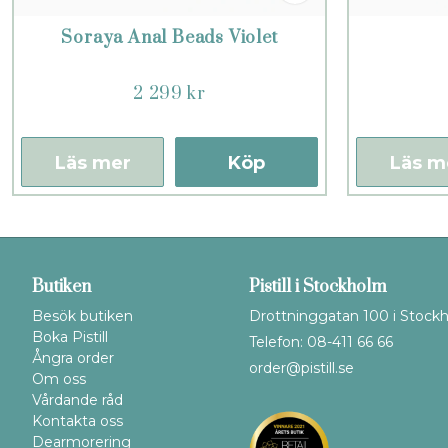
Soraya Anal Beads Violet
2 299 kr
Läs mer
Köp
Läs m
Butiken
Pistill i Stockholm
Besök butiken
Drottninggatan 100 i Stock
Boka Pistill
Telefon: 08-411 66 66
Ångra order
order@pistill.se
Om oss
Vårdande råd
Kontakta oss
Dearmorering