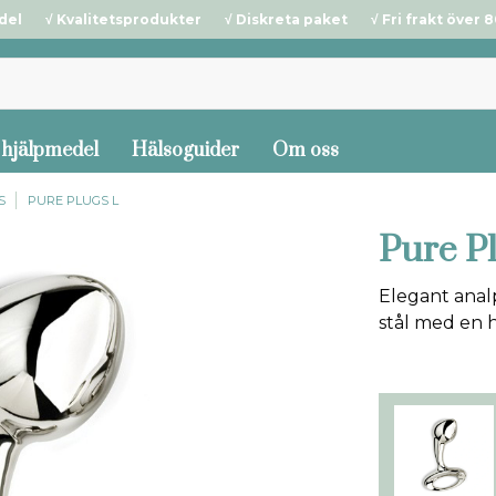
del √ Kvalitetsprodukter √ Diskreta paket √ Fri frakt över 80
 hjälpmedel
Hälsoguider
Om oss
S
PURE PLUGS L
Pure P
Elegant analp
stål med en h