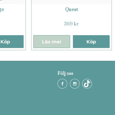
ge
Quest
369 kr
Köp
Läs mer
Köp
Följ oss