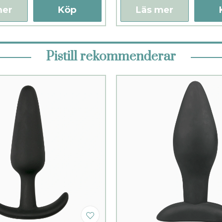
mer
Köp
Läs mer
Pistill rekommenderar