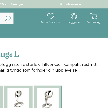
0 kr i Sverige
Kundservice
Mina favoriter
Logga In
Varukorg
lugs L
lugg i större storlek. Tillverkad i kompakt rostfritt
ärlig tyngd som förhöjer din upplevelse.