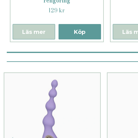
rengöring
129 kr
Läs mer
Köp
Läs 