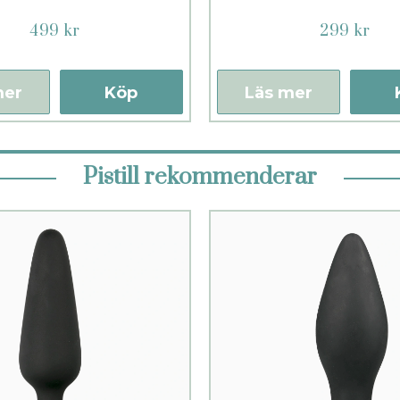
499 kr
299 kr
mer
Köp
Läs mer
Pistill rekommenderar