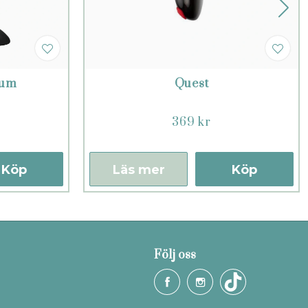
ium
Quest
369 kr
Köp
Läs mer
Köp
Följ oss