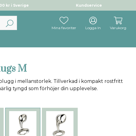
0 kr i Sverige
Kundservice
Mina favoriter
Logga In
Varukorg
lugs M
lugg i mellanstorlek. Tillverkad i kompakt rostfritt
ärlig tyngd som förhöjer din upplevelse.