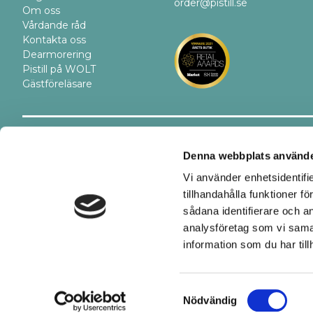
order@pistill.se
Om oss
Vårdande råd
Kontakta oss
Dearmorering
Pistill på WOLT
Gästföreläsare
Trygghet
Betalsätt
Denna webbplats använde
Vi använder enhetsidentifi
tillhandahålla funktioner f
sådana identifierare och a
analysföretag som vi sama
information som du har till
Samtyckesval
Nödvändig