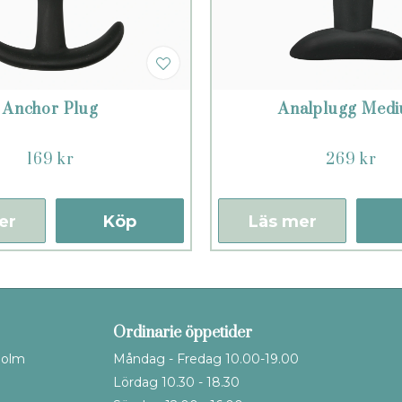
Anchor Plug
Analplugg Med
169 kr
269 kr
er
Köp
Läs mer
Ordinarie öppetider
holm
Måndag - Fredag 10.00-19.00
Lördag 10.30 - 18.30