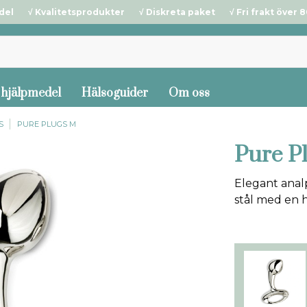
del √ Kvalitetsprodukter √ Diskreta paket √ Fri frakt över 80
 hjälpmedel
Hälsoguider
Om oss
S
PURE PLUGS M
Pure P
Elegant analp
stål med en h