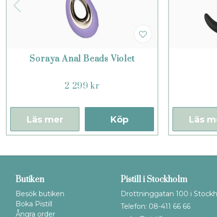
Soraya Anal Beads Violet
2 299 kr
Läs mer
Köp
Läs m
Butiken
Pistill i Stockholm
Besök butiken
Drottninggatan 100 i Stock
Boka Pistill
Telefon: 08-411 66 66
Ångra order