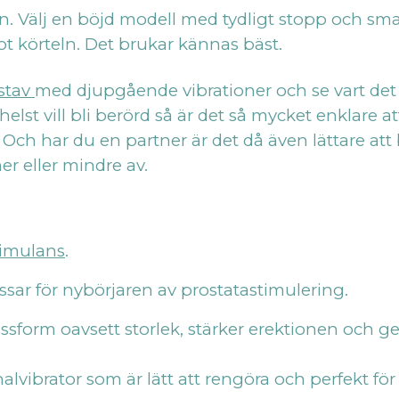
. Välj en böjd modell med tydligt stopp och smal
mot körteln. Det brukar kännas bäst.
stav
med djupgående vibrationer och se vart det bär
lst vill bli berörd så är det så mycket enklare at
 Och har du en partner är det då även lättare att
er eller mindre av.
timulans
.
assar för nybörjaren av prostatastimulering.
assform oavsett storlek, stärker erektionen och 
lvibrator som är lätt att rengöra och perfekt fö