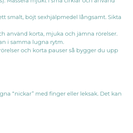
). Massera mjukt i små cirklar och använd
ett smalt, böjt sexhjälpmedel långsamt. Sikta
och använd korta, mjuka och jämna rörelser.
edan i samma lugna rytm.
a rörelser och korta pauser så bygger du upp
a “nickar” med finger eller leksak. Det kan