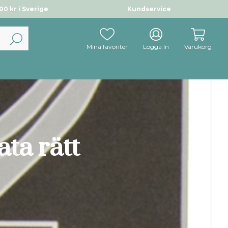
0 kr i Sverige
Kundservice
Mina favoriter
Logga In
Varukorg
ta rätt