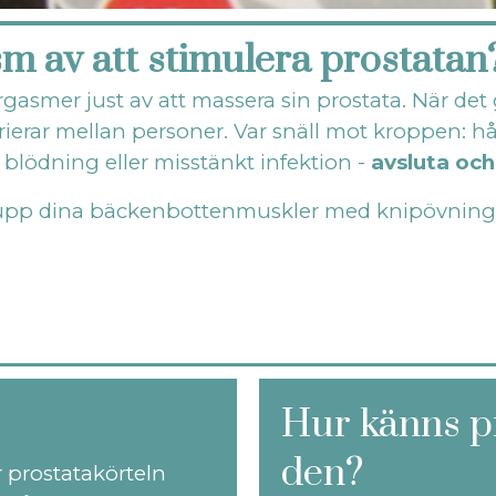
m av att stimulera prostatan
smer just av att massera sin prostata. När det gä
arierar mellan personer. Var snäll mot kroppen: 
, blödning eller misstänkt infektion -
avsluta oc
räna upp dina bäckenbottenmuskler med knipövnin
Hur känns pr
den?
 prostatakörteln