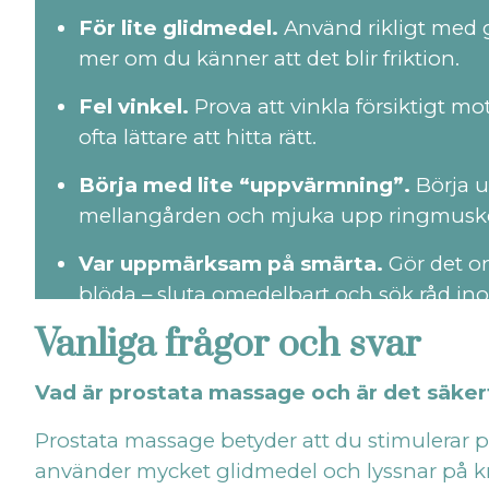
För lite glidmedel.
Använd rikligt med 
mer om du känner att det blir friktion.
Fel vinkel.
Prova att vinkla försiktigt mot
ofta lättare att hitta rätt.
Börja med lite “uppvärmning”.
Börja ut
mellangården och mjuka upp ringmuskel
Var uppmärksam på smärta.
Gör det on
blöda – sluta omedelbart och sök råd in
Vanliga frågor och svar
Vad är prostata massage och är det säker
Prostata massage betyder att du stimulerar pr
använder mycket glidmedel och lyssnar på 