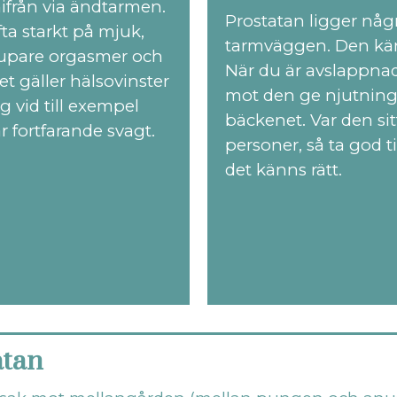
ifrån via ändtarmen.
Prostatan ligger någ
a starkt på mjuk,
tarmväggen. Den känn
jupare orgasmer och
När du är avslappnad 
t gäller hälsovinster
mot den ge njutning,
g vid till exempel
bäckenet. Var den sit
r fortfarande svagt.
personer, så ta god ti
det känns rätt.
atan