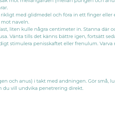
eksak mot mellangården (mellan pungen och anus
rar.
kligt med glidmedel och föra in ett finger eller 
p mot naveln.
st, liten kulle några centimeter in. Stanna där 
sa. Vänta tills det känns bättre igen, fortsätt s
digt stimulera penisskaftet eller frenulum. Varv
 och anus) i takt med andningen. Gör små, lugn
 du vill undvika penetrering direkt.