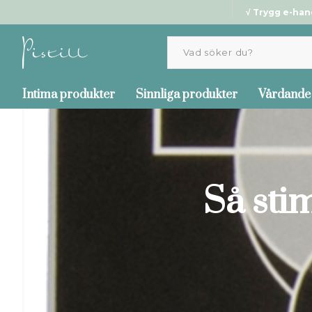
√ Trygg e-han
Intima produkter
Sinnliga produkter
Vårdande
Så sti