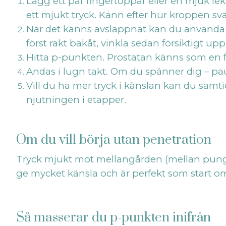
Lägg ett par fingertoppar eller en mjuk l
ett mjukt tryck. Känn efter hur kroppen sva
När det känns avslappnat kan du använda ri
först rakt bakåt, vinkla sedan försiktigt up
Hitta p-punkten. Prostatan känns som en fa
Andas i lugn takt. Om du spänner dig – pau
Vill du ha mer tryck i känslan kan du samti
njutningen i etapper.
Om du vill börja utan penetration
Tryck mjukt mot mellangården (mellan pungen
ge mycket känsla och är perfekt som start om
Så masserar du p-punkten inifrån