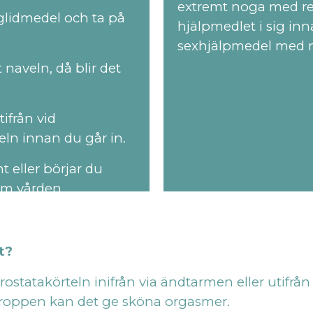
extremt noga med re
glidmedel och ta på
hjälpmedlet i sig inn
sexhjälpmedel med 
 naveln, då blir det
ifrån vid
n innan du går in.
t eller börjar du
om vården.
t?
ostatakörteln inifrån via ändtarmen eller utifrån
kroppen kan det ge sköna orgasmer.