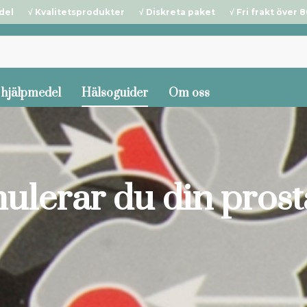
del √ Kvalitetsprodukter √ Diskreta paket √ Fri frakt över 80
 hjälpmedel
Hälsoguider
Om oss
mulerar du din prosta