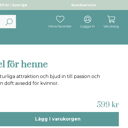
0 kr i Sverige
Kundservice
Mina favoriter
Logga In
Varukorg
el för henne
turliga attraktion och bjud in till passion och
En doft avsedd för kvinnor.
599 kr
Lägg i varukorgen