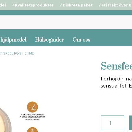
del √ Kvalitetsprodukter √ Diskreta paket √ Fri frakt över 80
 hjälpmedel
Hälsoguider
Om oss
ENSFEEL FÖR HENNE
Sensfe
Förhöj din na
sensualitet. 