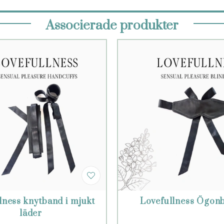
Associerade produkter
lness knytband i mjukt
Lovefullness Ögonb
läder