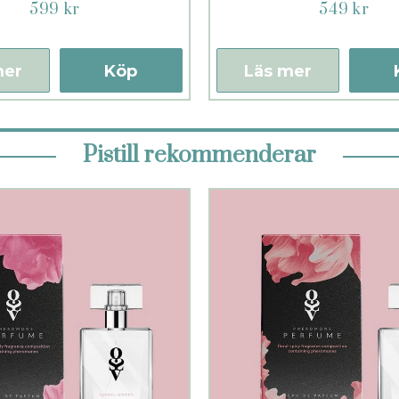
599 kr
549 kr
mer
Köp
Läs mer
Pistill rekommenderar