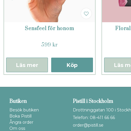
Sensfeel för honom
Flora
599 kr
Läs mer
Köp
Läs m
Butiken
Pistill i Stockholm
Besök butiken
Drottninggatan 100 i Stock
Boka Pistill
Telefon: 08-411 66 66
Ångra order
order@pistill.se
Om oss