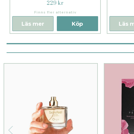
229 kr
Finns fler alternativ
Läs mer
Köp
Läs 