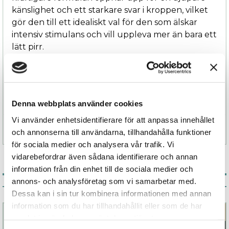
känslighet och ett starkare svar i kroppen, vilket
gör den till ett idealiskt val för den som älskar
intensiv stimulans och vill uppleva mer än bara ett
lätt pirr.
Denna lilla tub bjuder på en omedelbar och extra
potent boost för intima stunder – en explosiv
sensation som lever upp till sitt namn.
Denna webbplats använder cookies
Vi använder enhetsidentifierare för att anpassa innehållet
Specifikation
och annonserna till användarna, tillhandahålla funktioner
för sociala medier och analysera vår trafik. Vi
vidarebefordrar även sådana identifierare och annan
information från din enhet till de sociala medier och
annons- och analysföretag som vi samarbetar med.
Associerade produkter
Dessa kan i sin tur kombinera informationen med annan
information som du har tillhandahållit eller som de har
samlat in när du har använt deras tjänster.