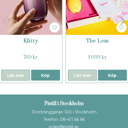
Klitty
The Lem
769 kr
1 099 kr
Läs mer
Köp
Läs mer
Köp
Pistill i Stockholm
Drottninggatan 100 i Stockholm
Telefon: 08-411 66 66
order@pistill.se