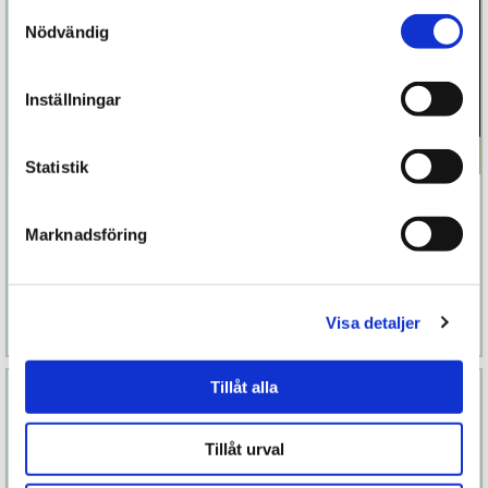
Samtyckesval
Nödvändig
Inställningar
Statistik
Sexy Vibe! HOT
Ögonbindel
Boudoir
Marknadsföring
349 kr
599 kr
Visa detaljer
Läs mer
Köp
Läs mer
Köp
Tillåt alla
Tillåt urval