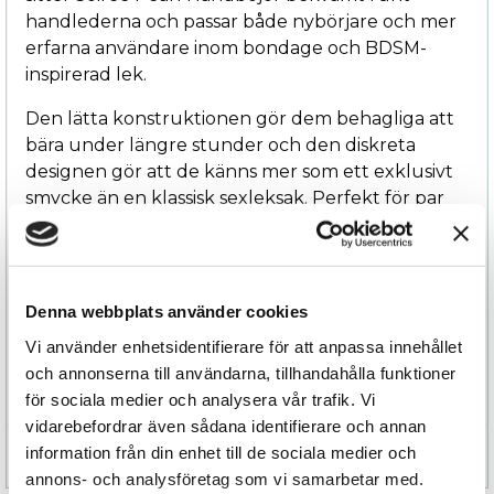
handlederna och passar både nybörjare och mer
erfarna användare inom bondage och BDSM-
inspirerad lek.
Den lätta konstruktionen gör dem behagliga att
bära under längre stunder och den diskreta
designen gör att de känns mer som ett exklusivt
smycke än en klassisk sexleksak. Perfekt för par
som vill utforska nya dimensioner av intimitet på
ett elegant och icke-intimiderande sätt.
Soirée Pearl Handbojor levereras dessutom med
Denna webbplats använder cookies
en praktisk förvaringspåse och är en perfekt
Vi använder enhetsidentifierare för att anpassa innehållet
present till någon som uppskattar sensualitet, lyx
och annonserna till användarna, tillhandahålla funktioner
och stilfulla detaljer.
för sociala medier och analysera vår trafik. Vi
vidarebefordrar även sådana identifierare och annan
information från din enhet till de sociala medier och
Specifikation
annons- och analysföretag som vi samarbetar med.