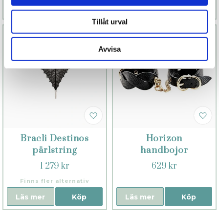
Läs mer
Köp
Läs mer
Köp
Tillåt urval
Avvisa
Bracli Destinos
Horizon
pärlstring
handbojor
1 279 kr
629 kr
Finns fler alternativ
Läs mer
Köp
Läs mer
Köp