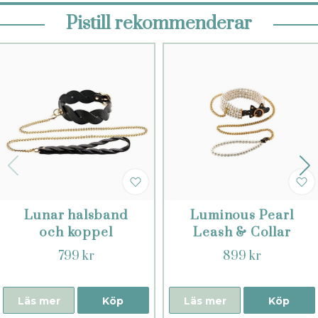
Pistill rekommenderar
Lunar halsband
Luminous Pearl
och koppel
Leash & Collar
799 kr
899 kr
Läs mer
Köp
Läs mer
Köp