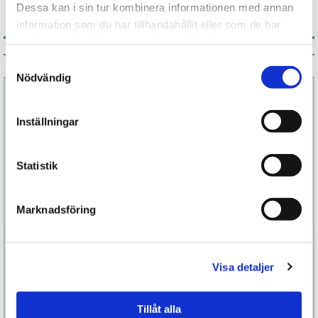
Dessa kan i sin tur kombinera informationen med annan
information som du har tillhandahållit eller som de har
samlat in när du har använt deras tjänster.
Associerade produkter
Samtyckesval
Nödvändig
Inställningar
Statistik
Marknadsföring
YesforLov
Paddel Prestige
Titillating Oil
Visa detaljer
329 kr
499 kr
Finns fler alternativ
Tillåt alla