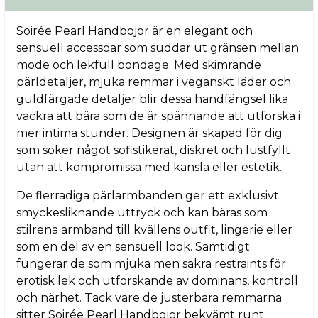
Soirée Pearl Handbojor är en elegant och
sensuell accessoar som suddar ut gränsen mellan
mode och lekfull bondage. Med skimrande
pärldetaljer, mjuka remmar i veganskt läder och
guldfärgade detaljer blir dessa handfängsel lika
vackra att bära som de är spännande att utforska i
mer intima stunder. Designen är skapad för dig
som söker något sofistikerat, diskret och lustfyllt
utan att kompromissa med känsla eller estetik.
De flerradiga pärlarmbanden ger ett exklusivt
smyckesliknande uttryck och kan bäras som
stilrena armband till kvällens outfit, lingerie eller
som en del av en sensuell look. Samtidigt
fungerar de som mjuka men säkra restraints för
erotisk lek och utforskande av dominans, kontroll
och närhet. Tack vare de justerbara remmarna
sitter Soirée Pearl Handbojor bekvämt runt