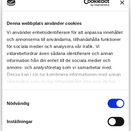
Munstycket är något bredare och extra mjukt en
för djupare njutning. Med en mjukare vaddering
runt om får du högsta komfort. Med sina 12 olika
Denna webbplats använder cookies
intensitetsnivåer ger den en mer varierad
Vi använder enhetsidentifierare för att anpassa innehållet
njutning. Dessutom är knapparna lätta att reglera
och annonserna till användarna, tillhandahålla funktioner
- även när du blundar och ger dig hän.
för sociala medier och analysera vår trafik. Vi
SONA II Cruise är tillverkad av ett helt stycke
vidarebefordrar även sådana identifierare och annan
silkeslent premiumsilikon, utan några skarvar och
information från din enhet till de sociala medier och
dessutom 100 procent vattentät – även vid
annons- och analysföretag som vi samarbetar med.
laddningsuttaget - vilket gör den oerhört lätt att
Dessa kan i sin tur kombinera informationen med annan
rengöra. Och inte minst så helt underbar att
information som du har tillhandahållit eller som de har
använda i duschen eller badkaret när du får en
samlat in när du har använt deras tjänster.
stund över.
Samtyckesval
Nödvändig
Specifikation
Inställningar