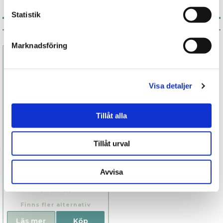
Statistik
Associerade produkter
Marknadsföring
Visa detaljer
Tillåt alla
Tillåt urval
Sila Wave
Avvisa
1 899 kr
Finns fler alternativ
Läs mer
Köp