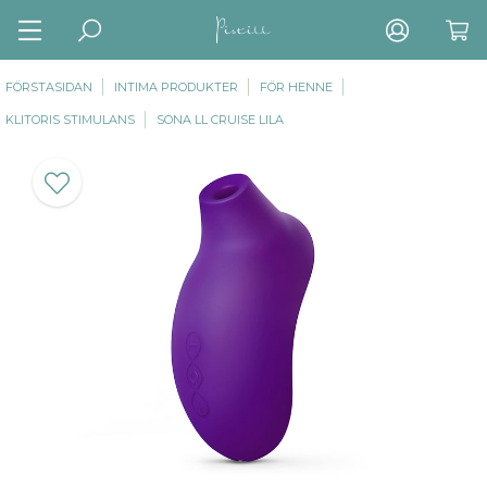
FÖRSTASIDAN
INTIMA PRODUKTER
FÖR HENNE
KLITORIS STIMULANS
SONA LL CRUISE LILA