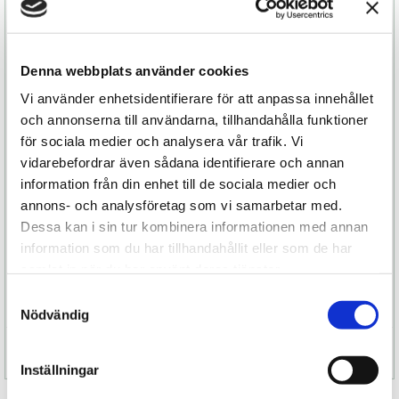
Munstycket är något bredare och extra mjukt en
för djupare njutning. Med en mjukare vaddering
runt om får du högsta komfort. Med sina 12 olika
Denna webbplats använder cookies
intensitetsnivåer ger den en mer varierad
Vi använder enhetsidentifierare för att anpassa innehållet
njutning. Dessutom är knapparna lätta att reglera
och annonserna till användarna, tillhandahålla funktioner
- även när du blundar och ger dig hän.
för sociala medier och analysera vår trafik. Vi
SONA II Cruise är tillverkad av ett helt stycke
vidarebefordrar även sådana identifierare och annan
silkeslent premiumsilikon, utan några skarvar och
information från din enhet till de sociala medier och
dessutom 100 procent vattentät – även vid
annons- och analysföretag som vi samarbetar med.
laddningsuttaget - vilket gör den oerhört lätt att
Dessa kan i sin tur kombinera informationen med annan
rengöra. Och inte minst så helt underbar att
information som du har tillhandahållit eller som de har
använda i duschen eller badkaret när du får en
samlat in när du har använt deras tjänster.
stund över.
Samtyckesval
Nödvändig
Specifikation
Inställningar