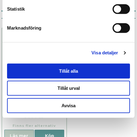
Statistik
Associerade produkter
Marknadsföring
Visa detaljer
Tillåt alla
Tillåt urval
Sila Wave
Avvisa
1 899 kr
Finns fler alternativ
Läs mer
Köp