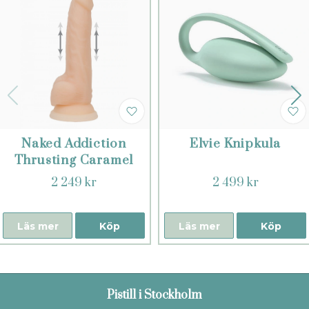
Naked Addiction
Elvie Knipkula
Thrusting Caramel
2 249 kr
2 499 kr
Läs mer
Köp
Läs mer
Köp
Pistill i Stockholm