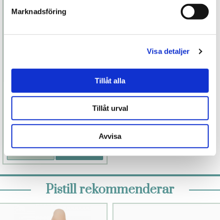
Marknadsföring
Visa detaljer
Tillåt alla
Touch X
Tillåt urval
1 299 kr
Finns fler alternativ
Avvisa
Läs mer
Köp
Pistill rekommenderar