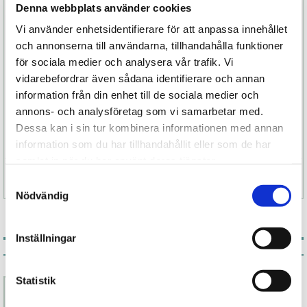
flexibel stimulering.
Denna webbplats använder cookies
Den ergonomiska, lätt böjda staven är anpassad
Vi använder enhetsidentifierare för att anpassa innehållet
efter kvinnans anatomi. Den del som vibrerar mot
och annonserna till användarna, tillhandahålla funktioner
klitoris är både följsam och böjlig så att du enkelt
för sociala medier och analysera vår trafik. Vi
ska kunna anpassa den och hitta rätt vinkel för
vidarebefordrar även sådana identifierare och annan
just dig. Och för att enklare stimulera G-punkten
information från din enhet till de sociala medier och
på bästa sätt så har den en lite bredare ände och
annons- och analysföretag som vi samarbetar med.
skulpterad topp.
Dessa kan i sin tur kombinera informationen med annan
information som du har tillhandahållit eller som de har
samlat in när du har använt deras tjänster.
Specifikation
Samtyckesval
Nödvändig
Inställningar
Associerade produkter
Statistik