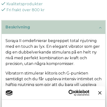
Kvalitetsprodukter
Fri frakt över 800 kr
Beskrivning
Soraya II omdefinierar begreppet total njutning
med en touch av lyx. En elegant vibrator som ger
dig en dubbelverkande stimulans på en helt ny
nivå med perfekt kombination av kraft och
precision, utan några kompromisser.
Vibratorn stimulerar klitoris och G-punkten
samtidigt och du får uppleva intensiv intimitet och
häftig njutning som gör att du bara vill uppleva
mer. Dessutom har Soraya II djupgående och
tysta vibrationer i Lelos klassiskt höga kvalitet. Den
erbjuder även en dubbelverkande smidig och