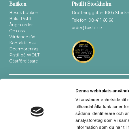
Butiken
Pistill i Stockholm
Besök butiken
Drottninggatan 100 i Stock
Boka Pistill
Telefon: 08-411 66 66
Ångra order
order@pistill.se
Om oss
Vårdande råd
Kontakta oss
Dearmorering
Pistill på WOLT
Gästföreläsare
Trygghet
Betalsätt
Denna webbplats använde
Vi använder enhetsidentifi
tillhandahålla funktioner f
sådana identifierare och a
analysföretag som vi sama
information som du har till