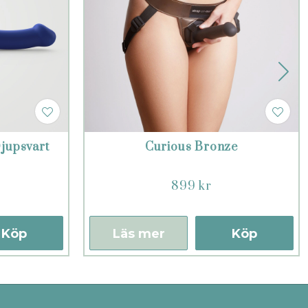
jupsvart
Curious Bronze
899 kr
Köp
Läs mer
Köp