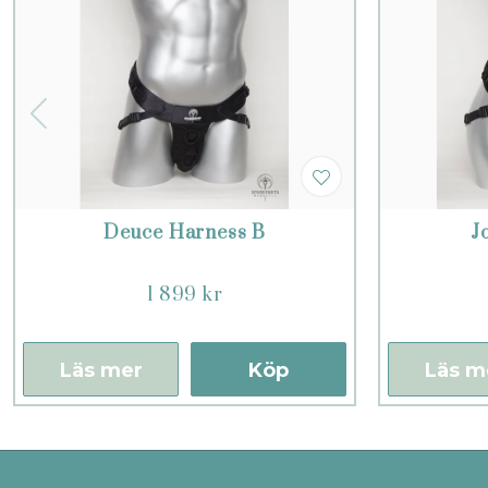
Deuce Harness B
J
1 899 kr
Läs mer
Köp
Läs m