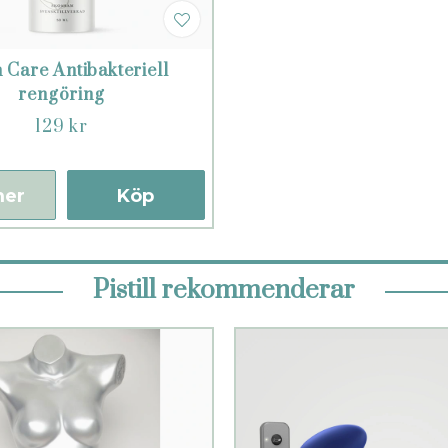
 Care Antibakteriell
rengöring
129 kr
mer
Köp
Pistill rekommenderar