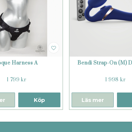
oque Harness A
Bendi Strap-On (M) D
1 799 kr
1 998 kr
er
Köp
Läs mer