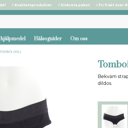
del √ Kvalitetsprodukter √ Diskreta paket √ Fri frakt över 80
 hjälpmedel
Hälsoguider
Om oss
TOMBOI (XXL)
Tomboi
Bekväm strap-
dildos.