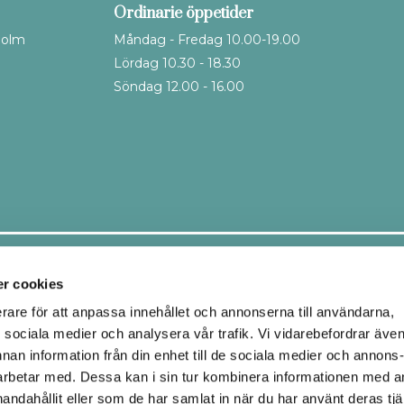
Ordinarie öppetider
holm
Måndag - Fredag 10.00-19.00
Lördag 10.30 - 18.30
Söndag 12.00 - 16.00
Leveranssätt
r cookies
erare för att anpassa innehållet och annonserna till användarna,
ör sociala medier och analysera vår trafik. Vi vidarebefordrar äve
Ombud
Hemleverans
nnan information från din enhet till de sociala medier och annons
Upphämtning i butik
rbetar med. Dessa kan i sin tur kombinera informationen med 
handahållit eller som de har samlat in när du har använt deras tjä