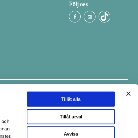
Följ oss
Håll dig uppdaterad.
Ta del av tips & fina erbjudanden via
vårt nyhetsbrev.
Tillåt alla
E-post
n
Tillåt urval
- och
annan
Avvisa
nster.