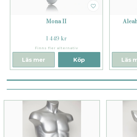
Mona II
Aleah
1 449 kr
Finns fler alternativ
Läs mer
Köp
Läs 