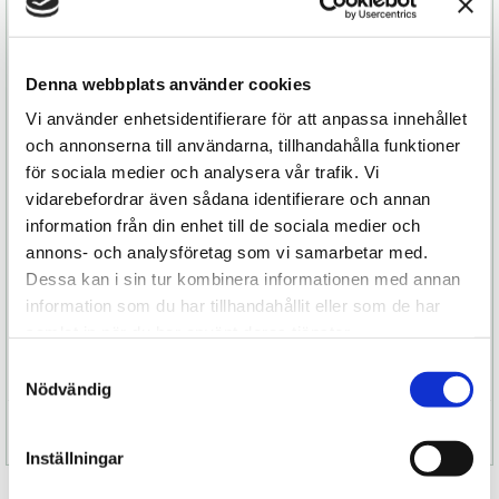
av de sköna vibrationerna som frammanar en
djupt tillfredsställande upplevelse för båda.
Med sina djupgående vibrationer med varierande
Denna webbplats använder cookies
intensitet förstärker Tor njutningen och
Vi använder enhetsidentifierare för att anpassa innehållet
tillsammans får ni glädje av de åtta härliga
och annonserna till användarna, tillhandahålla funktioner
vibrationslägena vilket gör Tor till den ultimata
för sociala medier och analysera vår trafik. Vi
parvibratorn.
vidarebefordrar även sådana identifierare och annan
Dessutom kan du och din partner ansluta och
information från din enhet till de sociala medier och
styra Tor via Bluetooth för att förstärkta känslan
annons- och analysföretag som vi samarbetar med.
och skapa en unikt anpassad upplevelse genom
Dessa kan i sin tur kombinera informationen med annan
att ansluta penisringen till Lelo-appen.
information som du har tillhandahållit eller som de har
samlat in när du har använt deras tjänster.
Samtyckesval
Nödvändig
Specifikation
Inställningar