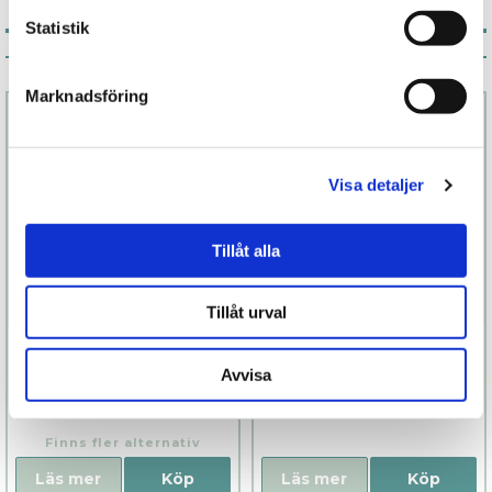
Statistik
Associerade produkter
Marknadsföring
Visa detaljer
Tillåt alla
Tillåt urval
Chorus Rosa
Aleah Care
Antibakteriell
Avvisa
rengöring
2 099 kr
129 kr
Finns fler alternativ
Läs mer
Köp
Läs mer
Köp