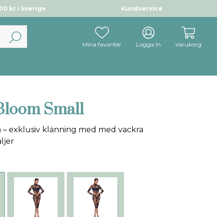
0 kr i Sverige
Kundservice
Mina favoriter
Logga In
Varukorg
 Bloom Small
 – exklusiv klänning med med vackra
ljer