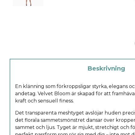
Beskrivning
En klänning som förkroppsligar styrka, elegans oc
andetag. Velvet Bloom är skapad för att framhäva 
kraft och sensuell finess.
Det transparenta meshtyget avslöjar huden prec
det florala sammetsmönstret dansar över kroppe
sammet och ljus. Tyget är mjukt, stretchigt och fö
perfekt passform som rör sig med dig – inte mot d