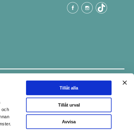
Håll dig uppdaterad.
Ta del av tips & fina erbjudanden via
vårt nyhetsbrev.
Tillåt alla
E-post
n
Tillåt urval
- och
annan
Avvisa
nster.
Skicka