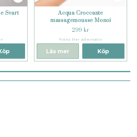
e Svart
Acqua Croccante
massagemousse Monoi
299 kr
iv
Finns fler alternativ
Köp
Läs mer
Köp