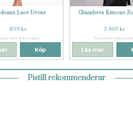
deaux Lace Dress
Chambres Kimono Zo
899 kr
3 869 kr
inns fler alternativ
Finns fler alternat
mer
Köp
Läs mer
Pistill rekommenderar