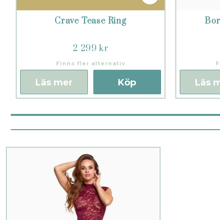
Crave Tease Ring
Bor
2 299 kr
Finns fler alternativ
F
Läs mer
Köp
Läs 