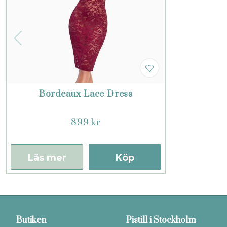
Bordeaux Lace Dress
899 kr
Läs mer
Köp
Butiken
Pistill i Stockholm