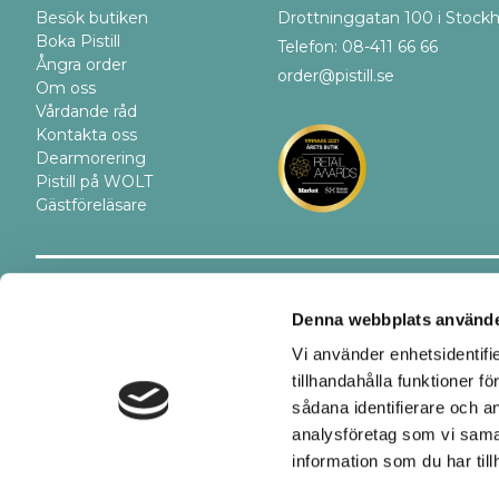
Besök butiken
Drottninggatan 100 i Stock
Boka Pistill
Telefon: 08-411 66 66
Ångra order
order@pistill.se
Om oss
Vårdande råd
Kontakta oss
Dearmorering
Pistill på WOLT
Gästföreläsare
Trygghet
Betalsätt
Denna webbplats använde
Vi använder enhetsidentifi
tillhandahålla funktioner f
sådana identifierare och a
analysföretag som vi sama
information som du har till