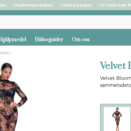
del √ Kvalitetsprodukter √ Diskreta paket √ Fri frakt över 80
 hjälpmedel
Hälsoguider
Om oss
 SMALL
Velvet
Velvet Bloom
sammetsdeta