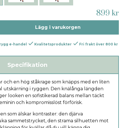
899 kr
Lägg i varukorgen
rygg e-handel
Kvalitetsprodukter
Fri frakt över 800 kr
Specifikation
r och en hög ståkrage som knäpps med en liten
al utskärning i ryggen. Den knälånga längden
l ger looken en sofistikerad balans mellan täckt
 feminin och kompromisslöst förförisk.
den som älskar kontraster: den djärva
ka sammetstrycket, den strama silhuetten mot
klänning för kvällar då du vill känna dig