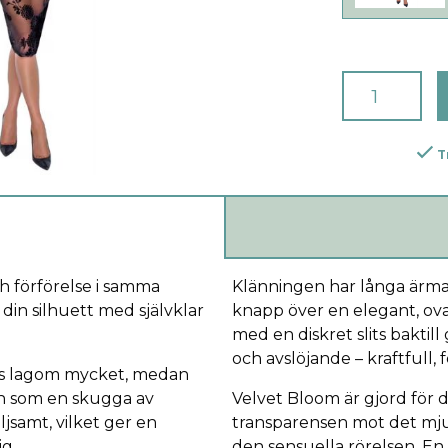
T
h förförelse i samma
Klänningen har långa ärma
din silhuett med självklar
knapp över en elegant, ov
med en diskret slits baktil
och avslöjande – kraftfull,
is lagom mycket, medan
n som en skugga av
Velvet Bloom är gjord för 
ljsamt, vilket ger en
transparensen mot det mju
ig.
den sensuella rörelsen. En 