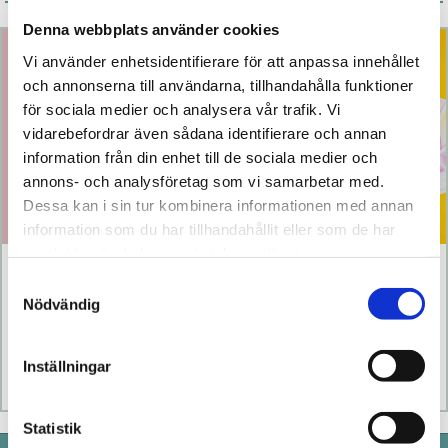
Årets bästsäljare
Denna webbplats använder cookies
Vi använder enhetsidentifierare för att anpassa innehållet
och annonserna till användarna, tillhandahålla funktioner
för sociala medier och analysera vår trafik. Vi
vidarebefordrar även sådana identifierare och annan
information från din enhet till de sociala medier och
annons- och analysföretag som vi samarbetar med.
Dessa kan i sin tur kombinera informationen med annan
information som du har tillhandahållit eller som de har
samlat in när du har använt deras tjänster.
Klitty
The Lem
Samtyckesval
Nödvändig
769 kr
1 099 kr
Inställningar
Läs mer
Köp
Läs mer
Köp
Statistik