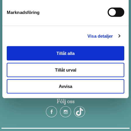
Pistill i Stockholm
Marknadsföring
Drottninggatan 100 i Stockholm
Telefon: 08-411 66 66
order@pistill.se
Visa detaljer
Tillåt alla
Ordinarie öppetider
Tillåt urval
Måndag - Fredag 10.00-19.00
Lördag 10.30 - 18.30
Avvisa
Söndag 12.00 - 16.00
Följ oss