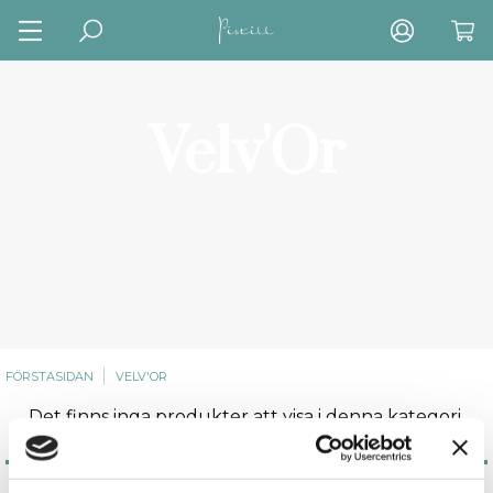
Velv'Or
FÖRSTASIDAN
VELV'OR
Det finns inga produkter att visa i denna kategori.