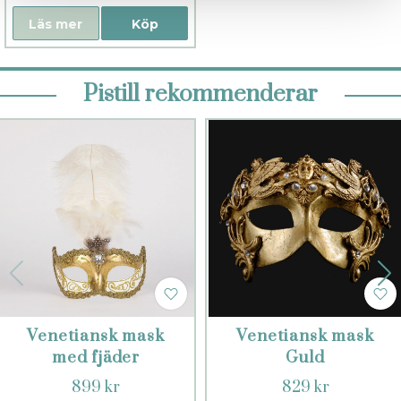
Läs mer
Köp
Pistill rekommenderar
Venetiansk mask
Venetiansk mask
med fjäder
Guld
899 kr
829 kr