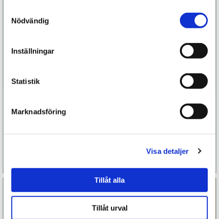
Samtyckesval
Nödvändig
Inställningar
Statistik
Dip Lavendel
YesforLov
Marknadsföring
Massage Candle
Bewitching
629 kr
369 kr
Finns fler alternativ
Finns fler alternativ
Visa detaljer
Läs mer
Köp
Läs mer
Köp
Tillåt alla
Tillåt urval