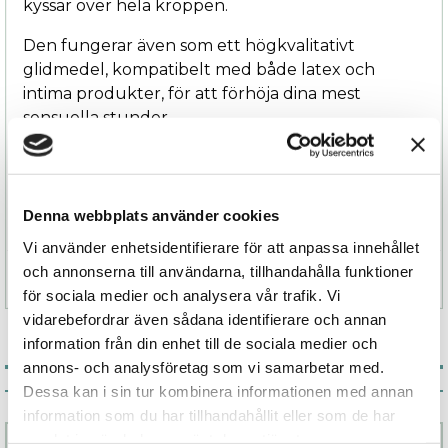
kyssar över hela kroppen.
Den fungerar även som ett högkvalitativt
glidmedel, kompatibelt med både latex och
intima produkter, för att förhöja dina mest
sensuella stunder.
Låt passionen ta över och upplev magin med
YESforLOV allover delicious massagegel – där
njutning och förförelse möts.
Denna webbplats använder cookies
Vi använder enhetsidentifierare för att anpassa innehållet
och annonserna till användarna, tillhandahålla funktioner
Specifikation
för sociala medier och analysera vår trafik. Vi
vidarebefordrar även sådana identifierare och annan
information från din enhet till de sociala medier och
annons- och analysföretag som vi samarbetar med.
Associerade produkter
Dessa kan i sin tur kombinera informationen med annan
information som du har tillhandahållit eller som de har
samlat in när du har använt deras tjänster.