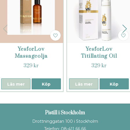
YesforLov
YesforLov
Massageolja
Titillating Oil
Orange Blossom
329 kr
329 kr
Läs mer
Köp
Läs mer
Köp
Pistill i Stockholm
Drottninggatan 100 i Stockholm
Telefon: 08-411 66 66