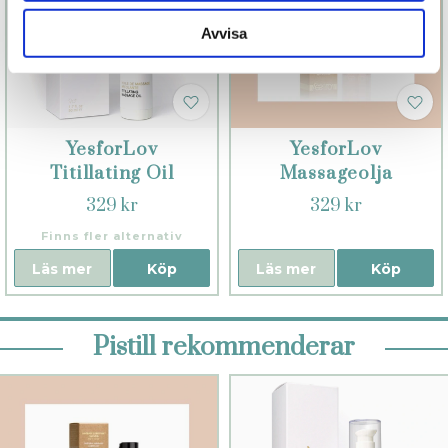
Avvisa
YesforLov
YesforLov
Titillating Oil
Massageolja
Orange Blossom
329 kr
329 kr
Finns fler alternativ
Läs mer
Köp
Läs mer
Köp
Pistill rekommenderar