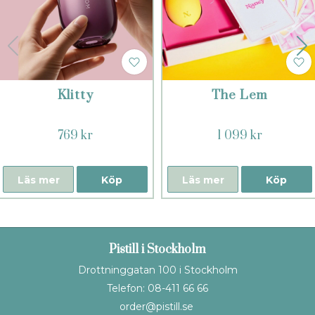
Klitty
The Lem
769 kr
1 099 kr
Läs mer
Köp
Läs mer
Köp
Pistill i Stockholm
Drottninggatan 100 i Stockholm
Telefon: 08-411 66 66
order@pistill.se