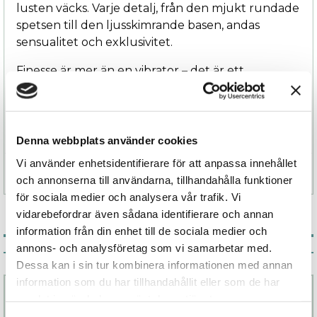
lusten väcks. Varje detalj, från den mjukt rundade
spetsen till den ljusskimrande basen, andas
sensualitet och exklusivitet.
Finesse är mer än en vibrator – det är ett
konstverk i njutning, designat för den som
uppskattar både estetik och intensitet i perfekta
proportioner.
Denna webbplats använder cookies
Vi använder enhetsidentifierare för att anpassa innehållet
Specifikation
och annonserna till användarna, tillhandahålla funktioner
för sociala medier och analysera vår trafik. Vi
vidarebefordrar även sådana identifierare och annan
information från din enhet till de sociala medier och
annons- och analysföretag som vi samarbetar med.
Associerade produkter
Dessa kan i sin tur kombinera informationen med annan
information som du har tillhandahållit eller som de har
samlat in när du har använt deras tjänster.