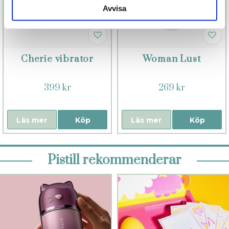
Avvisa
Cherie vibrator
Woman Lust
399 kr
269 kr
Läs mer
Köp
Läs mer
Köp
Pistill rekommenderar