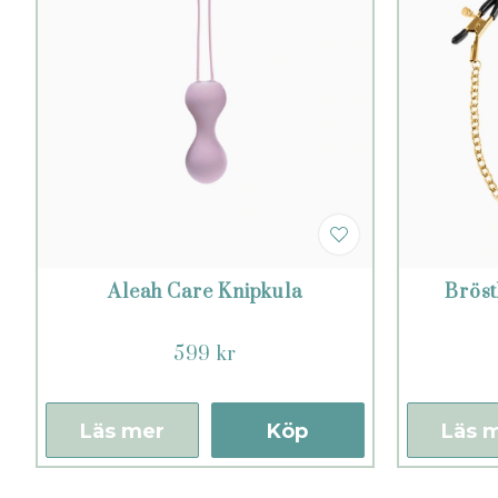
Aleah Care Knipkula
Brös
599 kr
Läs mer
Köp
Läs 