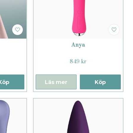
Anya
849 kr
Köp
Läs mer
Köp