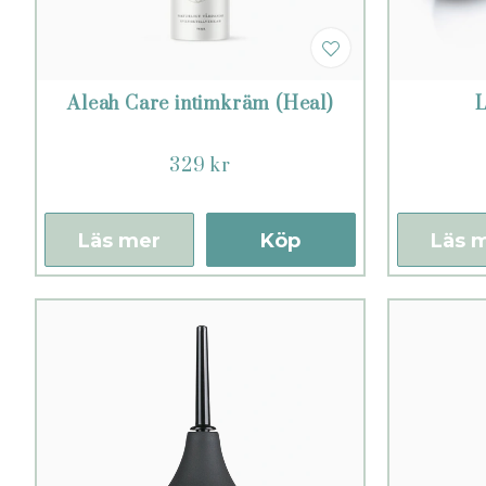
Aleah Care intimkräm (Heal)
L
329 kr
Läs mer
Köp
Läs 