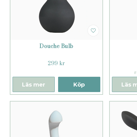
Douche Bulb
299 kr
F
Läs mer
Köp
Läs 