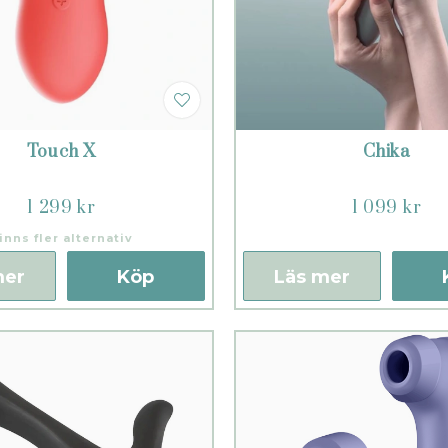
Touch X
Chika
1 299 kr
1 099 kr
inns fler alternativ
mer
Köp
Läs mer