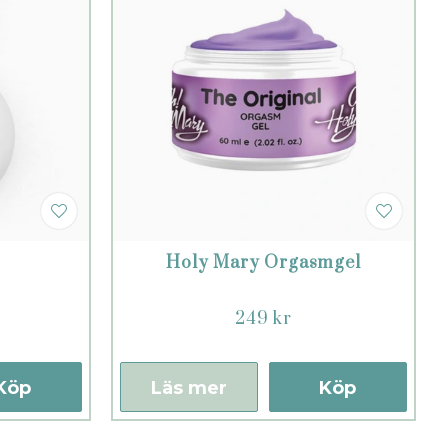
Holy Mary Orgasmgel
249 kr
Köp
Läs mer
Köp