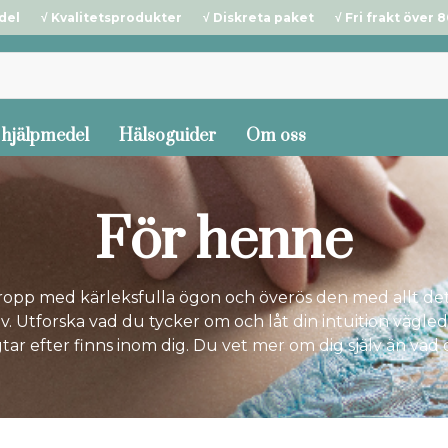
del √ Kvalitetsprodukter √ Diskreta paket √ Fri frakt över 80
 hjälpmedel
Hälsoguider
Om oss
För henne
kropp med kärleksfulla ögon och överös den med allt de
v. Utforska vad du tycker om och låt din intuition vägled
tar efter finns inom dig. Du vet mer om dig själv än vad 