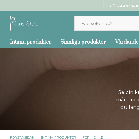
√ Trygg e-han
Intima produkter
Sinnliga produkter
Vårdande
Se din 
mår bra a
du läng
FÖRSTASIDAN
INTIMA PRODUKTER
FÖR HENNE