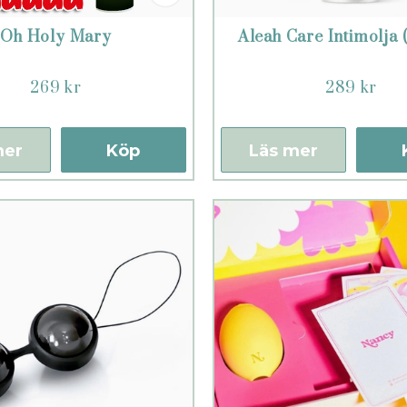
Oh Holy Mary
Aleah Care Intimolja 
269 kr
289 kr
mer
Köp
Läs mer