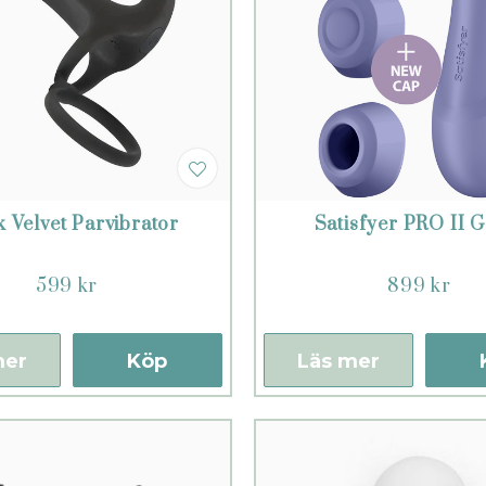
k Velvet Parvibrator
Satisfyer PRO II 
599 kr
899 kr
mer
Köp
Läs mer