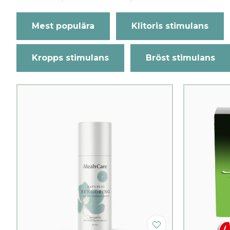
Mest populära
Klitoris stimulans
Kropps stimulans
Bröst stimulans