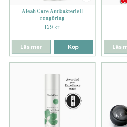
Aleah Care Antibakteriell
rengöring
129 kr
Läs mer
Köp
Läs 