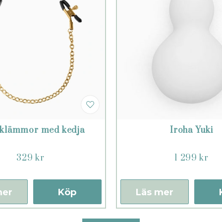
tklämmor med kedja
Iroha Yuki
329 kr
1 299 kr
mer
Köp
Läs mer