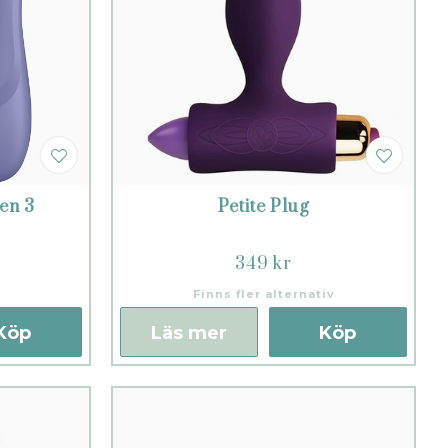
Gen 3
Petite Plug
349 kr
Finns fler alternativ
Köp
Läs mer
Köp