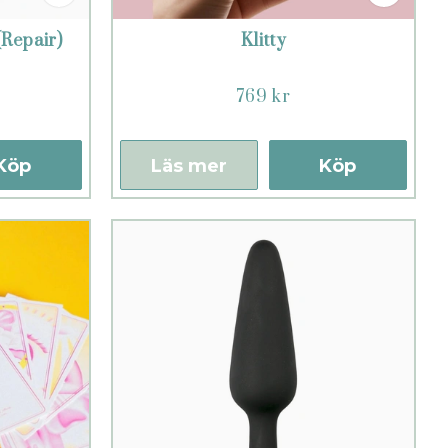
(Repair)
Klitty
769 kr
Köp
Läs mer
Köp