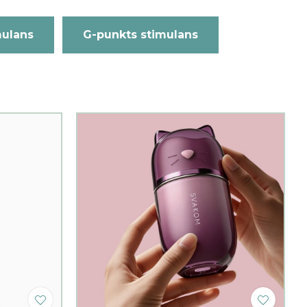
mulans
G-punkts stimulans