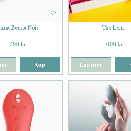
una Beads Noir
The Lem
599 kr
1 099 kr
mer
Köp
Läs mer