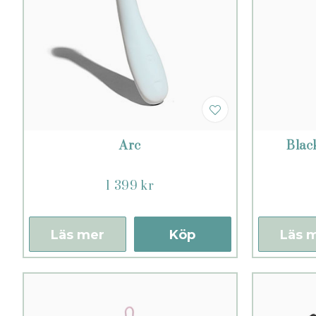
Arc
Blac
1 399 kr
Läs mer
Köp
Läs 