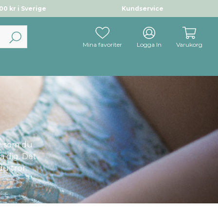
0 kr i Sverige
Kundservice
Mina favoriter
Logga In
Varukorg
t som du
a dig. Det
du tror.