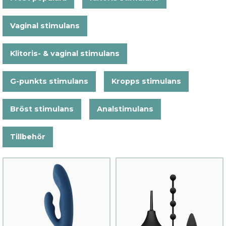
Vaginal stimulans
Klitoris- & vaginal stimulans
G-punkts stimulans
Kropps stimulans
Bröst stimulans
Analstimulans
Tillbehör