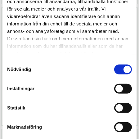
och annonserna till användarna, tillhandahålla funktioner
för sociala medier och analysera vår trafik. Vi
vidarebefordrar även sådana identifierare och annan
information från din enhet till de sociala medier och
annons- och analysföretag som vi samarbetar med.
Dessa kan i sin tur kombinera informationen med annan
information som du har tillhandahållit eller som de har
samlat in när du har använt deras tjänster.
Samtyckesval
Nödvändig
Glasdildo No. 62
Analplugg utan
vibration
Inställningar
699 kr
399 kr
Statistik
Läs mer
Köp
Läs mer
Köp
Marknadsföring