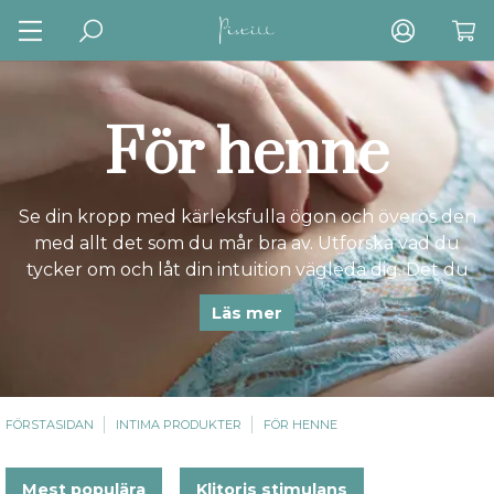
För henne
Se din kropp med kärleksfulla ögon och överös den
med allt det som du mår bra av. Utforska vad du
tycker om och låt din intuition vägleda dig. Det du
längtar efter finns inom dig. Du vet mer om dig själv
Läs mer
än vad du tror.
FÖRSTASIDAN
INTIMA PRODUKTER
FÖR HENNE
Mest populära
Klitoris stimulans