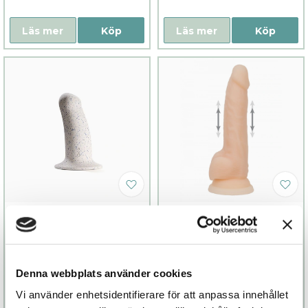
Läs mer
Köp
Läs mer
Köp
Boo
Naked Addiction
Thrusting
399 kr
2 249 kr
Denna webbplats använder cookies
Finns fler alternativ
Vi använder enhetsidentifierare för att anpassa innehållet
Läs mer
Köp
Läs mer
Köp