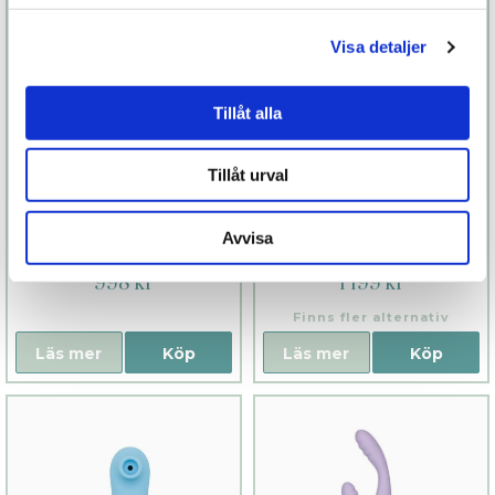
Visa detaljer
Tillåt alla
Tillåt urval
Amour
Palm Power
Avvisa
998 kr
1 199 kr
Finns fler alternativ
Läs mer
Köp
Läs mer
Köp