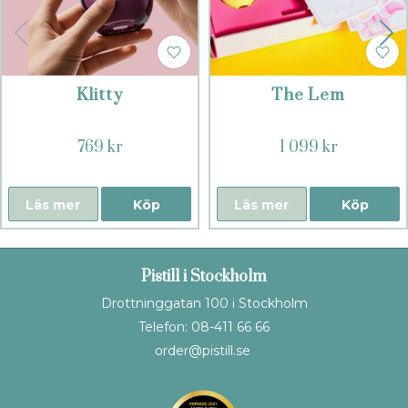
Klitty
The Lem
769 kr
1 099 kr
Läs mer
Köp
Läs mer
Köp
Pistill i Stockholm
Drottninggatan 100 i Stockholm
Telefon: 08-411 66 66
order@pistill.se