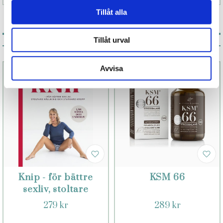
Tillåt alla
Tillåt urval
Associerade produkter
Avvisa
Knip - för bättre
KSM 66
sexliv, stoltare
hållning och
279 kr
289 kr
starkare kropp