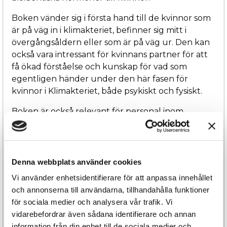
Boken vänder sig i första hand till de kvinnor som
är på väg in i klimakteriet, befinner sig mitt i
övergångsåldern eller som är på väg ur. Den kan
också vara intressant för kvinnans partner för att
få ökad förståelse och kunskap för vad som
egentligen händer under den här fasen för
kvinnor i Klimakteriet, både psykiskt och fysiskt.
Boken är också relevant för personal inom
sjukvården som vill hjälpa kvinnor med de
hormonella förändringar som kan uppstå i
samband med klimakteriet
Denna webbplats använder cookies
Hilde växte upp i Salzburg i Österrike och
Vi använder enhetsidentifierare för att anpassa innehållet
studerade till läkare i Innsbruck. Vid 25 års ålder
och annonserna till användarna, tillhandahålla funktioner
flyttade hon till Sverige där hon gjorde sin
för sociala medier och analysera vår trafik. Vi
specialistutbildning inom kvinnosjukdomar och
vidarebefordrar även sådana identifierare och annan
förlossning.
information från din enhet till de sociala medier och