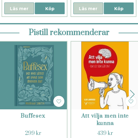
Läs mer
Köp
Läs mer
Köp
Pistill rekommenderar
Buffesex
Att vilja men inte
kunna
299 kr
439 kr