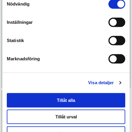
Nödvändig
Inställningar
Statistik
Verge
Pivot penisring
Marknadsföring
1 299 kr
1 099 kr
Läs mer
Köp
Läs mer
Köp
Visa detaljer
Tillåt alla
Tillåt urval