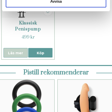
Avvisa
Klassisk
Penispump
499 kr
Läs mer
Köp
Pistill rekommenderar