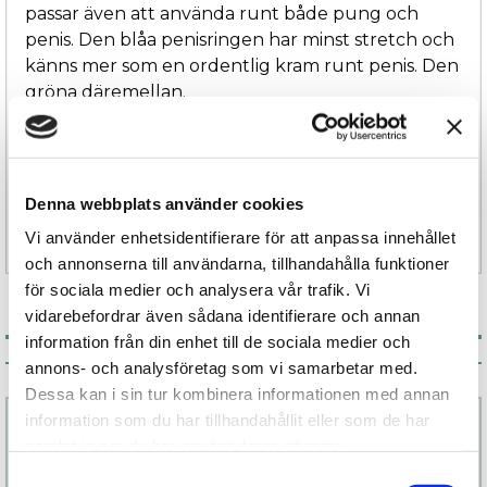
passar även att använda runt både pung och
penis. Den blåa penisringen har minst stretch och
känns mer som en ordentlig kram runt penis. Den
gröna däremellan.
Je Joue Penisring har en platt design som gör att
den sitter extra bra på plats utan att glida av.
Denna webbplats använder cookies
Vi använder enhetsidentifierare för att anpassa innehållet
Specifikation
och annonserna till användarna, tillhandahålla funktioner
för sociala medier och analysera vår trafik. Vi
vidarebefordrar även sådana identifierare och annan
information från din enhet till de sociala medier och
Associerade produkter
annons- och analysföretag som vi samarbetar med.
Dessa kan i sin tur kombinera informationen med annan
information som du har tillhandahållit eller som de har
samlat in när du har använt deras tjänster.
Samtyckesval