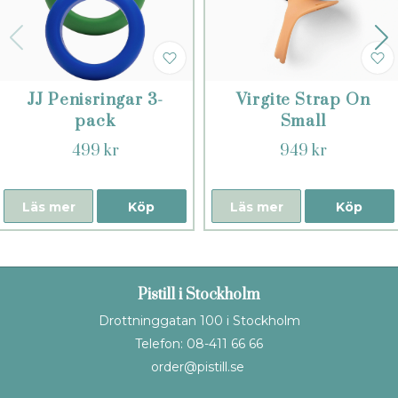
JJ Penisringar 3-
Virgite Strap On
pack
Small
499 kr
949 kr
Läs mer
Köp
Läs mer
Köp
Pistill i Stockholm
Drottninggatan 100 i Stockholm
Telefon: 08-411 66 66
order@pistill.se