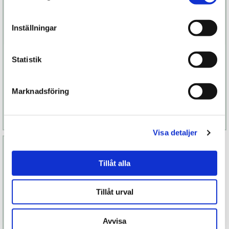
Inställningar
JO Vanilj
JO Vattenmelon
Statistik
119 kr
119 kr
Marknadsföring
Finns fler alternativ
Finns fler alternativ
Läs mer
Köp
Läs mer
Köp
Visa detaljer
Tillåt alla
Tillåt urval
Avvisa