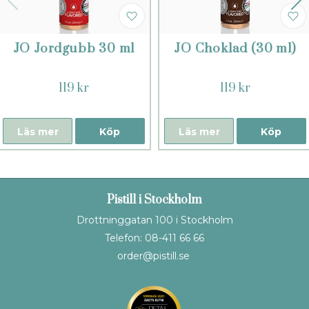
JO Jordgubb 30 ml
JO Choklad (30 ml)
119 kr
119 kr
Läs mer
Köp
Läs mer
Köp
Pistill i Stockholm
Drottninggatan 100 i Stockholm
Telefon: 08-411 66 66
order@pistill.se