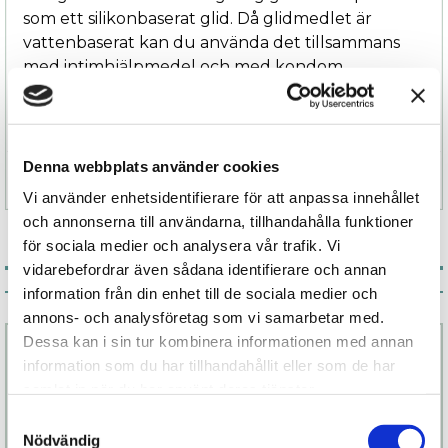
som ett silikonbaserat glid. Då glidmedlet är
vattenbaserat kan du använda det tillsammans
med intimhjälpmedel och med kondom.
Finns i två storlekar: 30 ml och 120 ml.
Denna webbplats använder cookies
Specifikation
Vi använder enhetsidentifierare för att anpassa innehållet
och annonserna till användarna, tillhandahålla funktioner
för sociala medier och analysera vår trafik. Vi
vidarebefordrar även sådana identifierare och annan
Associerade produkter
information från din enhet till de sociala medier och
annons- och analysföretag som vi samarbetar med.
Dessa kan i sin tur kombinera informationen med annan
information som du har tillhandahållit eller som de har
samlat in när du har använt deras tjänster.
Samtyckesval
Nödvändig