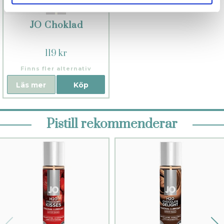
JO Choklad
119 kr
Finns fler alternativ
Läs mer
Köp
Pistill rekommenderar