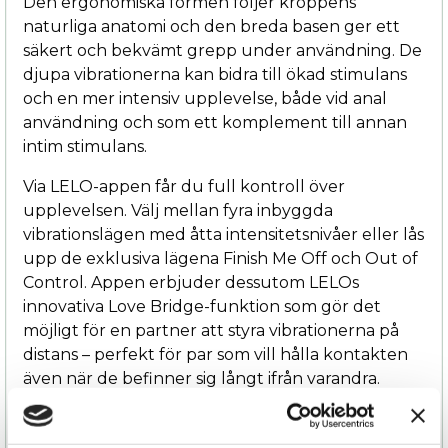
Den ergonomiska formen följer kroppens
naturliga anatomi och den breda basen ger ett
säkert och bekvämt grepp under användning. De
djupa vibrationerna kan bidra till ökad stimulans
och en mer intensiv upplevelse, både vid anal
användning och som ett komplement till annan
intim stimulans.
Via LELO-appen får du full kontroll över
upplevelsen. Välj mellan fyra inbyggda
vibrationslägen med åtta intensitetsnivåer eller lås
upp de exklusiva lägena Finish Me Off och Out of
Control. Appen erbjuder dessutom LELOs
innovativa Love Bridge-funktion som gör det
möjligt för en partner att styra vibrationerna på
distans – perfekt för par som vill hålla kontakten
även när de befinner sig långt ifrån varandra.
LELO SURFER™ 2 är tillverkad i ett enda stycke
premiumsilikon, vilket gör den helt vattentät