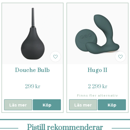
Douche Bulb
Hugo II
299 kr
2 299 kr
Finns fler alternativ
Läs mer
Köp
Läs mer
Köp
Pistill rekommenderar