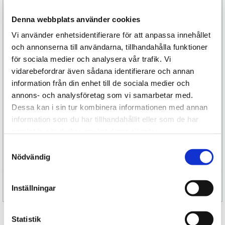
enligt IPX7-klassning. Det innebär att den kan
Denna webbplats använder cookies
användas i bad eller dusch och är mycket enkel
att rengöra efter användning. Kombinationen av
Vi använder enhetsidentifierare för att anpassa innehållet
exklusiva material, smart teknik och kraftfulla
och annonserna till användarna, tillhandahålla funktioner
vibrationer gör SURFER™ 2 till ett premiumval för
för sociala medier och analysera vår trafik. Vi
dig som söker en analplugg med hög kvalitet och
vidarebefordrar även sådana identifierare och annan
stor flexibilitet.
information från din enhet till de sociala medier och
annons- och analysföretag som vi samarbetar med.
Oavsett om du är nyfiken på anal stimulans för
Dessa kan i sin tur kombinera informationen med annan
första gången eller vill uppgradera din nuvarande
information som du har tillhandahållit eller som de har
samling erbjuder LELO SURFER™ 2 en elegant,
samlat in när du har använt deras tjänster.
diskret och tekniskt avancerad upplevelse som
Samtyckesval
kan anpassas helt efter dina preferenser.
Nödvändig
Specifikation
Inställningar
Statistik