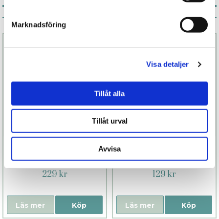
Associerade produkter
Marknadsföring
Visa detaljer
Tillåt alla
Tillåt urval
Lube Tube XL
Aleah Care
Avvisa
Antibakteriell
rengöring
229 kr
129 kr
Läs mer
Köp
Läs mer
Köp