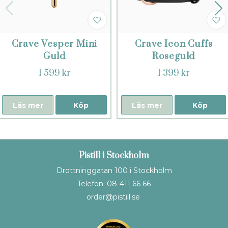
Crave Vesper Mini
Crave Icon Cuffs
Guld
Roseguld
1 599 kr
1 399 kr
Läs mer
Köp
Läs mer
Köp
Pistill i Stockholm
Drottninggatan 100 i Stockholm
Telefon: 08-411 66 66
order@pistill.se