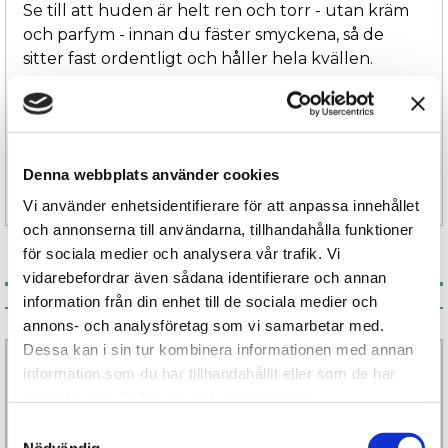
Se till att huden är helt ren och torr - utan kräm
och parfym - innan du fäster smyckena, så de
sitter fast ordentligt och håller hela kvällen.
Smyckena är lättast att avlägsna från brösten
under rinnande vatten.
Denna webbplats använder cookies
Specifikation
Vi använder enhetsidentifierare för att anpassa innehållet
och annonserna till användarna, tillhandahålla funktioner
för sociala medier och analysera vår trafik. Vi
vidarebefordrar även sådana identifierare och annan
information från din enhet till de sociala medier och
Associerade produkter
annons- och analysföretag som vi samarbetar med.
Dessa kan i sin tur kombinera informationen med annan
information som du har tillhandahållit eller som de har
samlat in när du har använt deras tjänster.
Samtyckesval