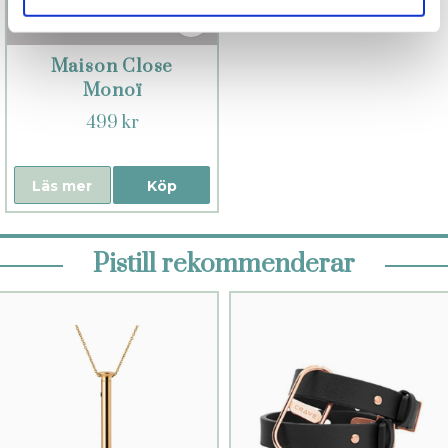
Maison Close
Monoï
499 kr
Läs mer
Köp
Pistill rekommenderar