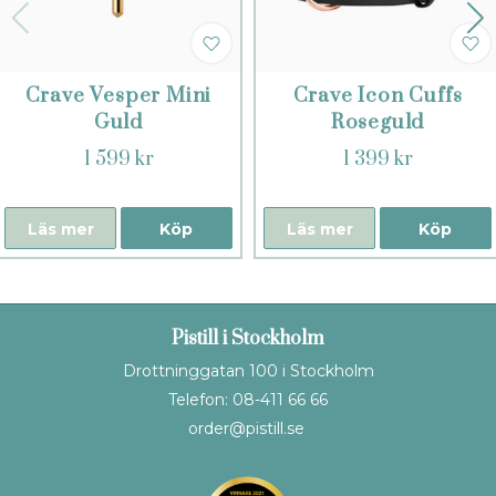
Crave Vesper Mini
Crave Icon Cuffs
Guld
Roseguld
1 599 kr
1 399 kr
Läs mer
Köp
Läs mer
Köp
Pistill i Stockholm
Drottninggatan 100 i Stockholm
Telefon: 08-411 66 66
order@pistill.se