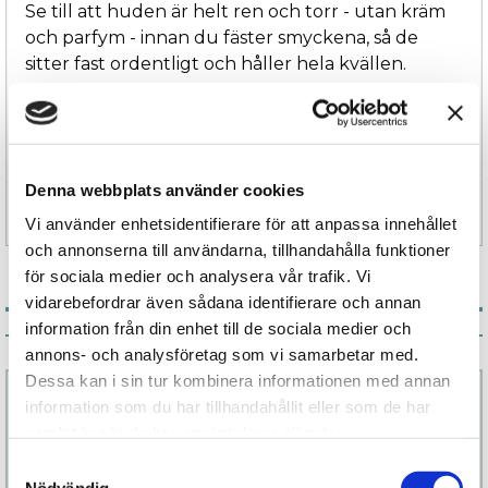
Se till att huden är helt ren och torr - utan kräm
och parfym - innan du fäster smyckena, så de
sitter fast ordentligt och håller hela kvällen.
Smyckena är lättast att avlägsna från brösten
under rinnande vatten.
Denna webbplats använder cookies
Specifikation
Vi använder enhetsidentifierare för att anpassa innehållet
och annonserna till användarna, tillhandahålla funktioner
för sociala medier och analysera vår trafik. Vi
vidarebefordrar även sådana identifierare och annan
information från din enhet till de sociala medier och
Associerade produkter
annons- och analysföretag som vi samarbetar med.
Dessa kan i sin tur kombinera informationen med annan
information som du har tillhandahållit eller som de har
samlat in när du har använt deras tjänster.
Samtyckesval