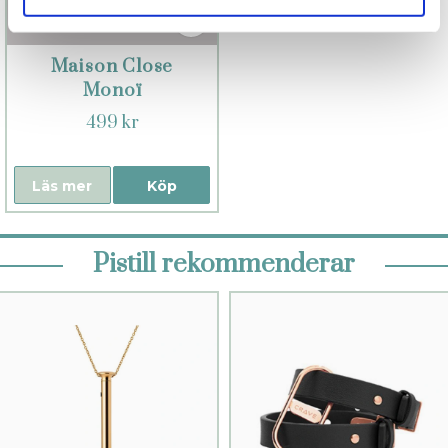
Maison Close
Monoï
499 kr
Läs mer
Köp
Pistill rekommenderar