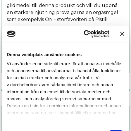
glidmedel till denna produkt och vill du uppnå
en starkare njutning prova gärna en orgasmgel
som exempelvis ON - storfavoriten på Pistill.
Denna webbplats använder cookies
Vi använder enhetsidentifierare för att anpassa innehållet
Specifikation
och annonserna till användarna, tillhandahålla funktioner
för sociala medier och analysera vår trafik. Vi
vidarebefordrar även sådana identifierare och annan
information från din enhet till de sociala medier och
Associerade produkter
annons- och analysföretag som vi samarbetar med.
Dessa kan i sin tur kombinera informationen med annan
information som du har tillhandahållit eller som de har
samlat in när du har använt deras tjänster.
Samtyckesval