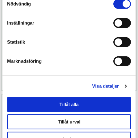
Nödvändig
Inställningar
Statistik
Tango X
Iroha Sakura
Marknadsföring
1 099 kr
1 299 kr
Finns fler alternativ
Finns fler alternativ
Läs mer
Köp
Läs mer
Köp
Visa detaljer
Tillåt alla
Tillåt urval