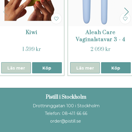
Kiwi
Aleah Care
Vaginalstavar 3 - 4
1 599 kr
2 099 kr
Läs mer
Köp
Läs mer
Köp
Pistill i Stockholm
Drottninggatan 100 i Stockholm
Telefon: 08-411 66 66
order@pistill.se