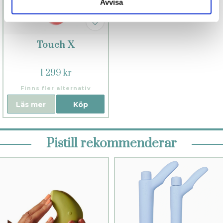
Avvisa
Touch X
1 299 kr
Finns fler alternativ
Läs mer
Köp
Pistill rekommenderar