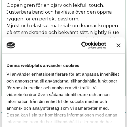
Öppen gren för en djärv och lekfull touch.
Justerbara band och hakfäste över den öppna
ryggen för en perfekt passform.
Mjukt och elastiskt material som kramar kroppen
på ett smickrande och bekvämt sätt. Nightly Blue
är mer än bara en body – det är en hyllning till din
sensuella sida, perfekt för romantiska kvällar och
självförtroendefyllda stunder. Låt denna eleganta
design vara ditt hemliga vapen för att känna dig
Denna webbplats använder cookies
oemotståndlig.
Vi använder enhetsidentifierare för att anpassa innehållet
och annonserna till användarna, tillhandahålla funktioner
Specifikation
för sociala medier och analysera vår trafik. Vi
vidarebefordrar även sådana identifierare och annan
information från din enhet till de sociala medier och
annons- och analysföretag som vi samarbetar med.
Dessa kan i sin tur kombinera informationen med annan
Associerade produkter
information som du har tillhandahållit eller som de har