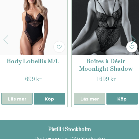
Body Lobellis M/L
Boîtes à Désir
Moonlight Shadow
body
699 kr
1 699 kr
Läs mer
Köp
Läs mer
Köp
Pistill i Stockholm
Drottninggatan 100 i Stockholm