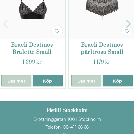
Bracli Destinos
Bracli Destinos
Bralette Small
pärltrosa Small
1 399 kr
1 179 kr
Läs mer
Köp
Läs mer
Köp
Pistill i Stockholm
Drottninggatan 100 i Stockholm
Telefon: 08-411 66 66