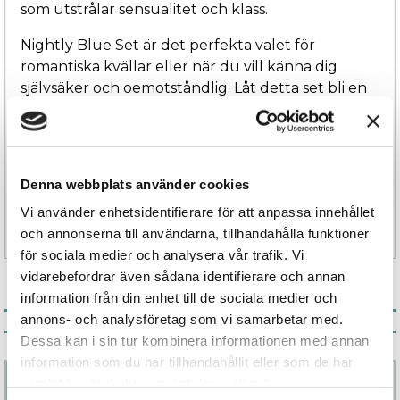
som utstrålar sensualitet och klass.
Nightly Blue Set är det perfekta valet för
romantiska kvällar eller när du vill känna dig
självsäker och oemotståndlig. Låt detta set bli en
del av din garderob och njut av kombinationen av
stil och komfort.
Känn dig vacker, känn dig Nightly Blue.
Denna webbplats använder cookies
Vi använder enhetsidentifierare för att anpassa innehållet
Specifikation
och annonserna till användarna, tillhandahålla funktioner
för sociala medier och analysera vår trafik. Vi
vidarebefordrar även sådana identifierare och annan
information från din enhet till de sociala medier och
annons- och analysföretag som vi samarbetar med.
Associerade produkter
Dessa kan i sin tur kombinera informationen med annan
information som du har tillhandahållit eller som de har
samlat in när du har använt deras tjänster.