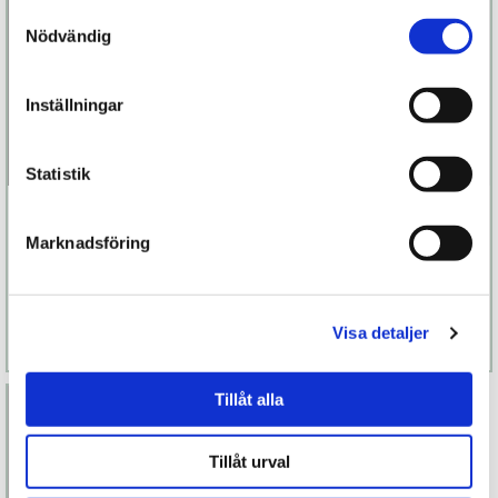
Samtyckesval
Nödvändig
Inställningar
Statistik
Chambres Kimono
Dame
Zoe Champagne
Känslighetskräm
Marknadsföring
3 869 kr
399 kr
Finns fler alternativ
Visa detaljer
Läs mer
Köp
Läs mer
Köp
Tillåt alla
Tillåt urval