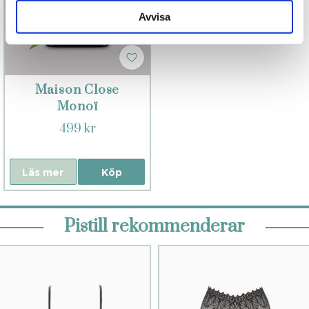
Avvisa
Maison Close
Monoï
499 kr
Läs mer
Köp
Pistill rekommenderar