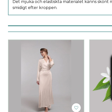
Det mjuka och elastiskta materialet känns skönt
smidigt efter kroppen.