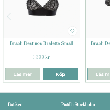
Bracli Destinos Bralette Small
Bracli De
1 399 kr
Läs mer
Köp
Läs m
Butiken
Pistill i Stockholm