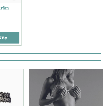
kräm
Köp