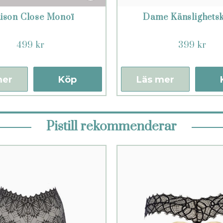
ison Close Monoï
Dame Känslighets
499 kr
399 kr
mer
Köp
Läs mer
Pistill rekommenderar