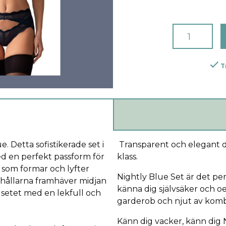
T
. Detta sofistikerade set i
Transparent och elegant de
d en perfekt passform för
klass.
s som formar och lyfter
Nightly Blue Set är det perf
hållarna framhäver midjan
känna dig självsäker och oe
r setet med en lekfull och
garderob och njut av kombi
Känn dig vacker, känn dig 