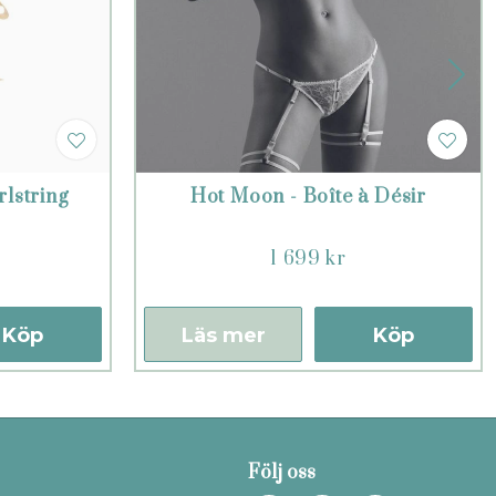
rlstring
Hot Moon - Boîte à Désir
1 699 kr
Köp
Läs mer
Köp
Följ oss