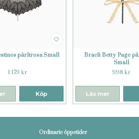
stinos pärltrosa Small
Bracli Betty Page pä
Small
1 179 kr
998 kr
er
Köp
Läs mer
Ordinarie öppetider