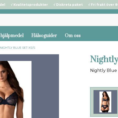
del √ Kvalitetsprodukter √ Diskreta paket √ Fri frakt över 80
 hjälpmedel
Hälsoguider
Om oss
NIGHTLY BLUE SET XS/S
Nightly
Nightly Blue 