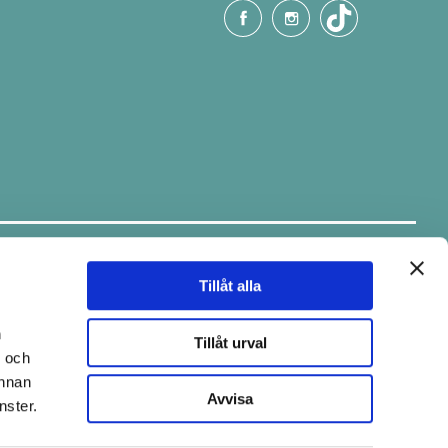
Håll dig uppdaterad.
Ta del av tips & fina erbjudanden via
vårt nyhetsbrev.
Tillåt alla
E-post
n
Tillåt urval
- och
annan
Avvisa
nster.
Skicka