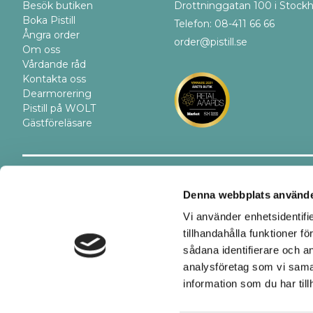
Besök butiken
Drottninggatan 100 i Stock
Boka Pistill
Telefon: 08-411 66 66
Ångra order
order@pistill.se
Om oss
Vårdande råd
Kontakta oss
Dearmorering
Pistill på WOLT
Gästföreläsare
Trygghet
Betalsätt
Denna webbplats använde
Vi använder enhetsidentifi
tillhandahålla funktioner f
sådana identifierare och a
analysföretag som vi sama
information som du har till