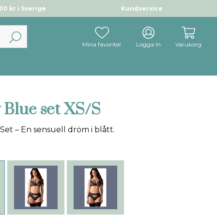
0 kr i Sverige
Kundservice
Mina favoriter
Logga In
Varukorg
 Blue set XS/S
Set – En sensuell dröm i blått.