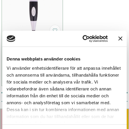
Pixey Wand
Denna webbplats använder cookies
998 kr
Vi använder enhetsidentifierare för att anpassa innehållet
och annonserna till användarna, tillhandahålla funktioner
Läs mer
Köp
för sociala medier och analysera vår trafik. Vi
vidarebefordrar även sådana identifierare och annan
information från din enhet till de sociala medier och
Årets bästsäljare
annons- och analysföretag som vi samarbetar med.
Dessa kan i sin tur kombinera informationen med annan
information som du har tillhandahållit eller som de har
samlat in när du har använt deras tjänster.