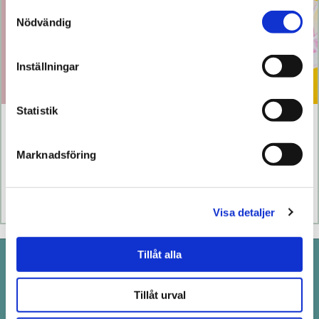
Samtyckesval
Nödvändig
Inställningar
Statistik
Klitty
The Lem
Marknadsföring
769 kr
1 099 kr
Läs mer
Köp
Läs mer
Köp
Visa detaljer
Tillåt alla
Pistill i Stockholm
Drottninggatan 100 i Stockholm
Tillåt urval
Telefon: 08-411 66 66
order@pistill.se