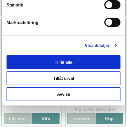
Statistik
Läs mer
Köp
Läs mer
Köp
Marknadsföring
Visa detaljer
Tillåt alla
Tillåt urval
Kalii glas
Woman Bodyglide
Avvisa
799 kr
109 kr
Finns fler alternativ
Läs mer
Köp
Läs mer
Köp