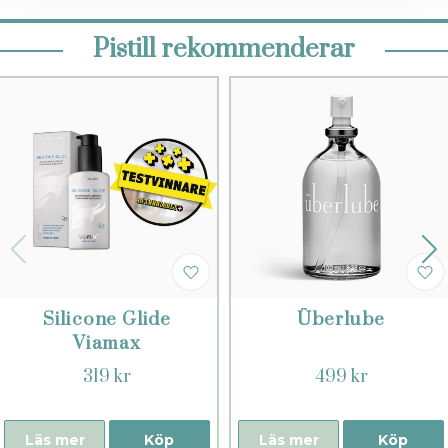
Pistill rekommenderar
Silicone Glide
Überlube
Viamax
319 kr
499 kr
Läs mer
Köp
Läs mer
Köp