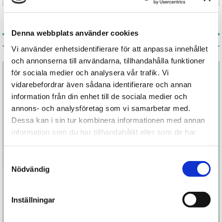
Denna webbplats använder cookies
Associerade produkter
Vi använder enhetsidentifierare för att anpassa innehållet
och annonserna till användarna, tillhandahålla funktioner
för sociala medier och analysera vår trafik. Vi
vidarebefordrar även sådana identifierare och annan
information från din enhet till de sociala medier och
annons- och analysföretag som vi samarbetar med.
Dessa kan i sin tur kombinera informationen med annan
information som du har tillhandahållit eller som de har
samlat in när du har använt deras tjänster.
Samtyckesval
Nödvändig
Woman Lust
Original
Bodyglide
Inställningar
269 kr
109 kr
Finns fler alternativ