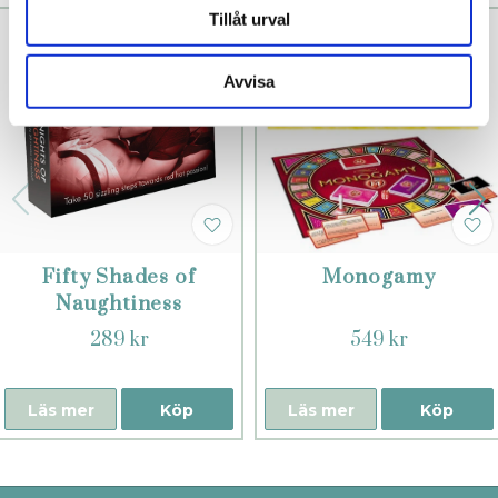
Tillåt urval
Avvisa
Fifty Shades of
Monogamy
Naughtiness
289 kr
549 kr
Läs mer
Köp
Läs mer
Köp