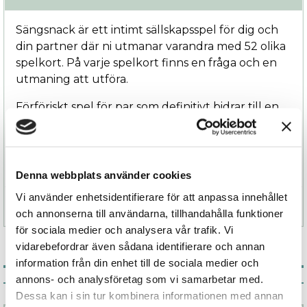
Sängsnack är ett intimt sällskapsspel för dig och
din partner där ni utmanar varandra med 52 olika
spelkort. På varje spelkort finns en fråga och en
utmaning att utföra.
Förföriskt spel för par som definitivt bidrar till en
minnesvärd kväll för er båda. Ni kommer att lära
er mer om sex, varandra och er själva än ni trodde
var möjligt!
Denna webbplats använder cookies
Vi använder enhetsidentifierare för att anpassa innehållet
Specifikation
och annonserna till användarna, tillhandahålla funktioner
för sociala medier och analysera vår trafik. Vi
vidarebefordrar även sådana identifierare och annan
information från din enhet till de sociala medier och
annons- och analysföretag som vi samarbetar med.
Associerade produkter
Dessa kan i sin tur kombinera informationen med annan