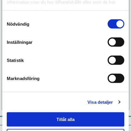
information som du har tillhandahållit eller som de har
samlat in när du har använt deras tjänster.
Samtyckesval
Nödvändig
Inställningar
Statistik
Monogamy
ON Orgasmolja
Marknadsföring
549 kr
329 kr
Finns fler alternativ
Läs mer
Köp
Läs mer
Köp
Visa detaljer
Tillåt alla
Pistill rekommenderar