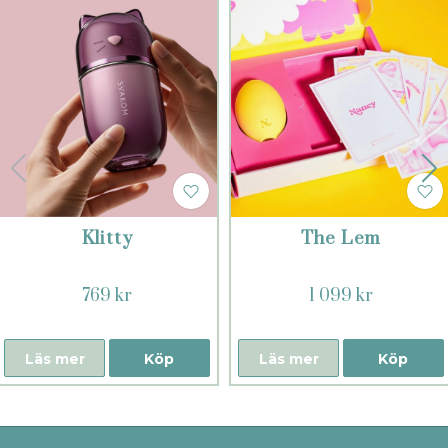
Klitty
The Lem
769 kr
1 099 kr
Läs mer
Köp
Läs mer
Köp