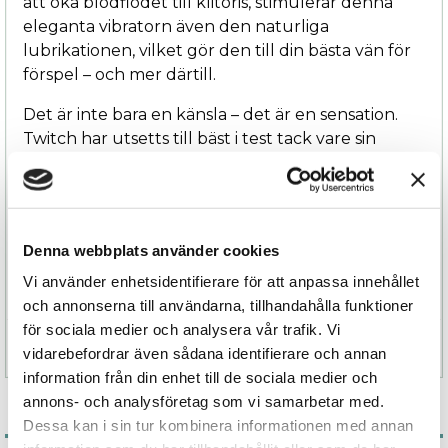
att öka blodflödet till klitoris, stimulerar denna
eleganta vibratorn även den naturliga
lubrikationen, vilket gör den till din bästa vän för
förspel – och mer därtill.
Det är inte bara en känsla – det är en sensation.
Twitch har utsetts till bäst i test tack vare sin
kraftfulla motor, ergonomiska design och
silkeslena kropp i kroppssäkert silikon.
Uppladdningsbar och vattentålig, redo för
njutning närhelst lusten tar över.
Denna webbplats använder cookies
Redo att låta Twitch förändra ditt sätt att njuta?
Vi använder enhetsidentifierare för att anpassa innehållet
och annonserna till användarna, tillhandahålla funktioner
för sociala medier och analysera vår trafik. Vi
Specifikation
vidarebefordrar även sådana identifierare och annan
information från din enhet till de sociala medier och
annons- och analysföretag som vi samarbetar med.
Dessa kan i sin tur kombinera informationen med annan