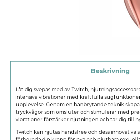
Beskrivning
Låt dig svepas med av Twitch, njutningsaccessoa
intensiva vibrationer med kraftfulla sugfunktioner
upplevelse. Genom en banbrytande teknik skapar
tryckvågor som omsluter och stimulerar med prec
vibrationer förstärker njutningen och tar dig till 
Twitch kan njutas handsfree och dess innovativa s
förbereda din kropp för nya och njutbara sexuell