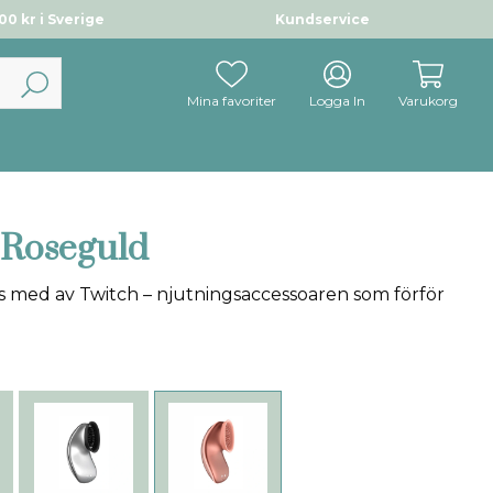
0 kr i Sverige
Kundservice
Mina favoriter
Logga In
Varukorg
 Roseguld
as med av Twitch – njutningsaccessoaren som förför