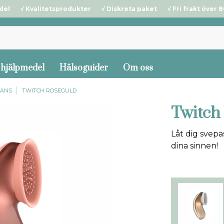
del √ Kvalitetsprodukter √ Diskreta paket √ Fri frakt över 80
 hjälpmedel
Hälsoguider
Om oss
LANS
TWITCH ROSEGULD
Twitch
Låt dig svep
dina sinnen!