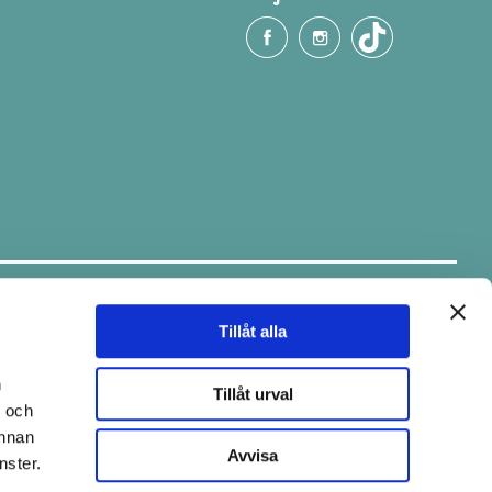
Håll dig uppdaterad.
Ta del av tips & fina erbjudanden via
vårt nyhetsbrev.
Tillåt alla
E-post
n
Tillåt urval
- och
annan
Avvisa
nster.
Skicka