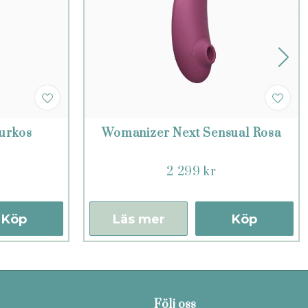
urkos
Womanizer Next Sensual Rosa
2 299 kr
Köp
Läs mer
Köp
Följ oss