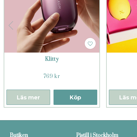
Klitty
769 kr
Läs mer
Köp
Läs m
Butiken
Pistill i Stockholm