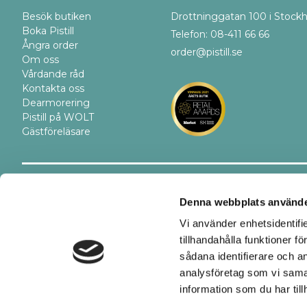
Besök butiken
Drottninggatan 100 i Stock
Boka Pistill
Telefon: 08-411 66 66
Ångra order
order@pistill.se
Om oss
Vårdande råd
Kontakta oss
Dearmorering
Pistill på WOLT
Gästföreläsare
Trygghet
Betalsätt
Denna webbplats använde
Vi använder enhetsidentifi
tillhandahålla funktioner f
sådana identifierare och a
analysföretag som vi sama
information som du har till