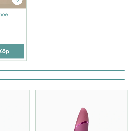
nce
Köp