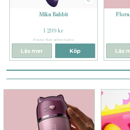
Mika Rabbit
Flor
1 299 kr
Finns fler alternativ
Läs mer
Köp
Läs 