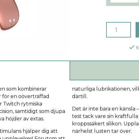
T
ren som kombinerar
naturliga lubrikationen, vil
 för en oöverträffad
därtill.
 Twitch rytmiska
Det är inte bara en känsla – 
ision, samtidigt som djupa
test tack vare sin kraftful
nya höjder av extas.
kroppssäkert silikon. Uppl
timulans hjälper dig att
närhelst lusten tar över.
a upplevelser! Förutom att