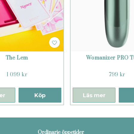
The Lem
Womanizer PRO T
1 099 kr
799 kr
er
Köp
Läs mer
Ordinarie öppetider