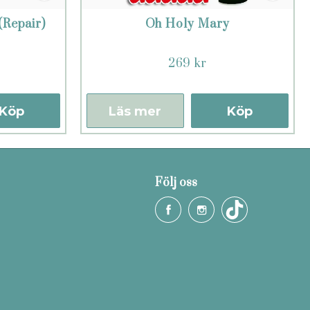
(Repair)
Oh Holy Mary
269 kr
Köp
Läs mer
Köp
Följ oss