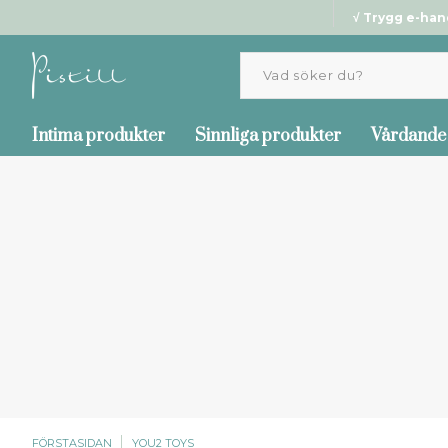
√ Trygg e-han
Intima produkter
Sinnliga produkter
Vårdande
FÖRSTASIDAN
YOU2 TOYS