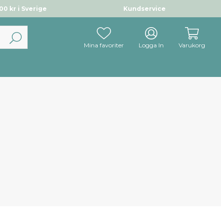
0 kr i Sverige
Kundservice
Mina favoriter
Logga In
Varukorg