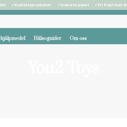
del √ Kvalitetsprodukter √ Diskreta paket √ Fri frakt över 80
 hjälpmedel
Hälsoguider
Om oss
You2 Toys