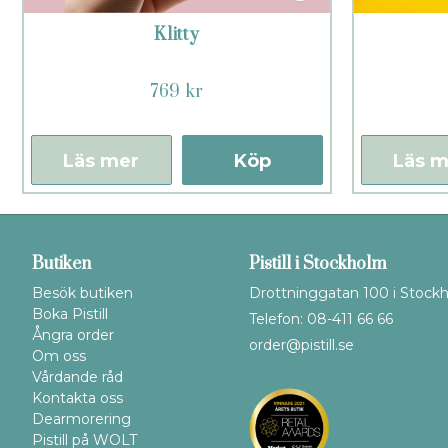
Klitty
769 kr
Läs mer
Köp
Läs m
Butiken
Pistill i Stockholm
Besök butiken
Drottninggatan 100 i Stock
Boka Pistill
Telefon: 08-411 66 66
Ångra order
order@pistill.se
Om oss
Vårdande råd
Kontakta oss
Dearmorering
Pistill på WOLT