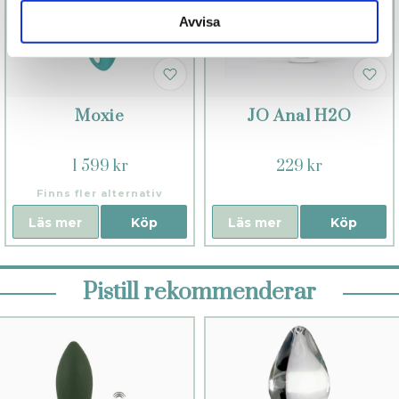
Avvisa
Moxie
JO Anal H2O
1 599 kr
229 kr
Finns fler alternativ
Läs mer
Köp
Läs mer
Köp
Pistill rekommenderar