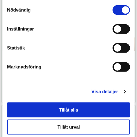
Samtyckesval
Nödvändig
Inställningar
Statistik
Aleah Care
Womanizer Blend
Antibakteriell
Marknadsföring
rengöring
129 kr
1 499 kr
Finns fler alternativ
Visa detaljer
Läs mer
Köp
Läs mer
Köp
Tillåt alla
Tillåt urval