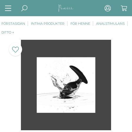
FÖRSTASIDAN
INTIMA PRODUKTER
FÖR HENNE
ANALSTIMULANS
DITTO +