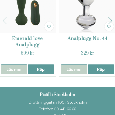
Emerald love
Analplugg No. 44
Analplugg
699 kr
329 kr
Läs mer
Köp
Läs mer
Köp
Pistill i Stockholm
Drottninggatan 100 i Stockholm
Telefon: 08-411 66 66