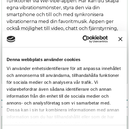
funktioner via We-Vibe-appen. Här kan du skapa
egna vibrationsmönster, styra den via din
smartphone och till och med synkronisera
vibrationerna med din favoritmusik. Appen ger
också möjlighet till video, chatt och fjärrstyrning,
vilket gör Ditto+ perfekt för långdistansstimulans
Redo att ta din njutning till nästa nivå? Beställ
Ditto+ idag!
Denna webbplats använder cookies
Vi använder enhetsidentifierare för att anpassa innehållet
Specifikation
och annonserna till användarna, tillhandahålla funktioner
för sociala medier och analysera vår trafik. Vi
vidarebefordrar även sådana identifierare och annan
information från din enhet till de sociala medier och
annons- och analysföretag som vi samarbetar med.
Associerade produkter
Dessa kan i sin tur kombinera informationen med annan
information som du har tillhandahållit eller som de har
samlat in när du har använt deras tjänster.