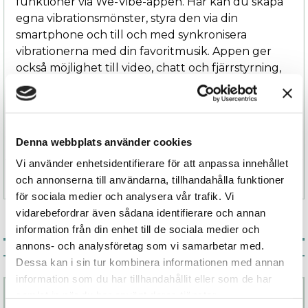
funktioner via We-Vibe-appen. Här kan du skapa
egna vibrationsmönster, styra den via din
smartphone och till och med synkronisera
vibrationerna med din favoritmusik. Appen ger
också möjlighet till video, chatt och fjärrstyrning,
vilket gör Ditto+ perfekt för långdistansstimulans
Redo att ta din njutning till nästa nivå? Beställ
Ditto+ idag!
Denna webbplats använder cookies
Vi använder enhetsidentifierare för att anpassa innehållet
Specifikation
och annonserna till användarna, tillhandahålla funktioner
för sociala medier och analysera vår trafik. Vi
vidarebefordrar även sådana identifierare och annan
information från din enhet till de sociala medier och
annons- och analysföretag som vi samarbetar med.
Associerade produkter
Dessa kan i sin tur kombinera informationen med annan
information som du har tillhandahållit eller som de har
samlat in när du har använt deras tjänster.