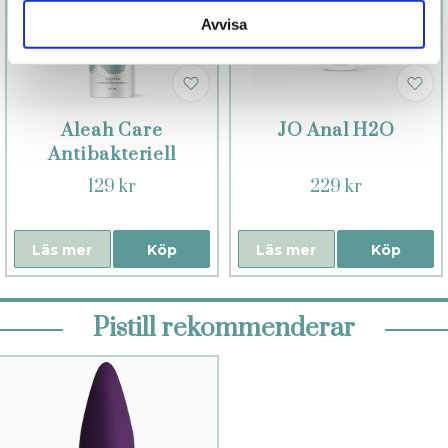
Avvisa
Aleah Care
JO Anal H2O
Antibakteriell
rengöring
129 kr
229 kr
Läs mer
Köp
Läs mer
Köp
Pistill rekommenderar