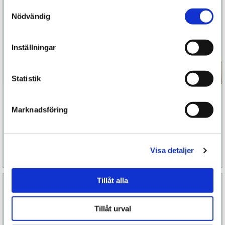
Samtyckesval
Nödvändig
Inställningar
Statistik
Moxie
Womanizer Blend
Marknadsföring
1 599 kr
1 499 kr
Finns fler alternativ
Finns fler alternativ
Visa detaljer
Läs mer
Köp
Läs mer
Köp
Tillåt alla
Tillåt urval