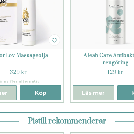
forLov Massageolja
Aleah Care Antibakt
rengöring
329 kr
129 kr
inns fler alternativ
mer
Köp
Läs mer
Pistill rekommenderar