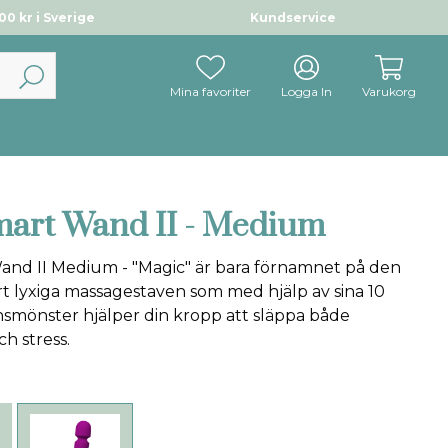
0 kr i Sverige
Kundservice
Mina favoriter
Logga In
Varukorg
mart Wand II - Medium
and II Medium - "Magic" är bara förnamnet på den
t lyxiga massagestaven som med hjälp av sina 10
onsmönster hjälper din kropp att släppa både
h stress.