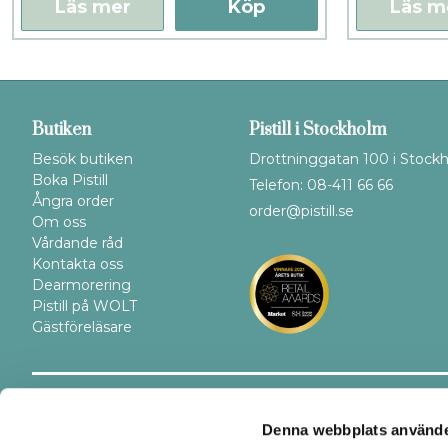
Läs mer
Köp
Läs m
Butiken
Pistill i Stockholm
Besök butiken
Drottninggatan 100 i Stock
Boka Pistill
Telefon: 08-411 66 66
Ångra order
order@pistill.se
Om oss
Vårdande råd
Kontakta oss
Dearmorering
Pistill på WOLT
Gästföreläsare
Trygghet
Betalsätt
Denna webbplats använde