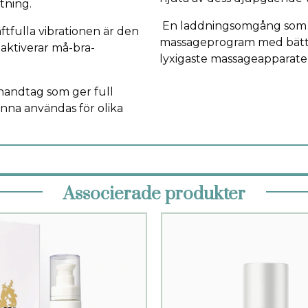
tning.
En laddningsomgång som va
tfulla vibrationen är den
massageprogram med bättr
aktiverar må-bra-
lyxigaste massageapparat
handtag som ger full
unna användas för olika
Associerade produkter