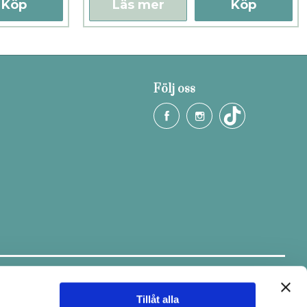
Köp
Läs mer
Köp
Följ oss
Håll dig uppdaterad.
Ta del av tips & fina erbjudanden via
vårt nyhetsbrev.
Tillåt alla