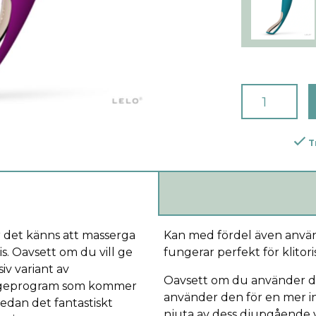
T
r det känns att masserga
Kan med fördel även använ
is. Oavsett om du vill ge
fungerar perfekt för klitori
iv variant av
Oavsett om du använder de
ssageprogram som kommer
använder den för en mer i
medan det fantastiskt
njuta av dess djupgående v