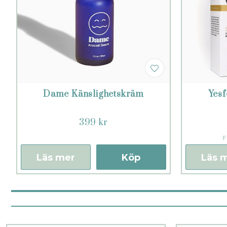
Dame Känslighetskräm
Yes
399 kr
F
Läs mer
Köp
Läs 