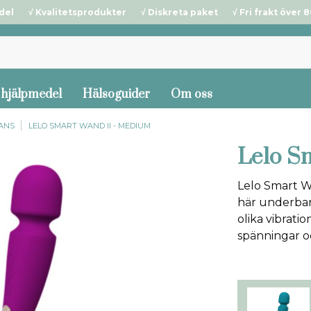
del √ Kvalitetsprodukter √ Diskreta paket √ Fri frakt över 80
 hjälpmedel
Hälsoguider
Om oss
ANS
LELO SMART WAND II - MEDIUM
Lelo S
Lelo Smart W
här underbar
olika vibrati
spänningar oc