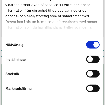
En perfekt modell för dig som är nyfiken
vidarebefordrar även sådana identifierare och annan
Womanizers värld – där varje puls är designad för
information från din enhet till de sociala medier och
att väcka känsla, närvaro och intensitet.
annons- och analysföretag som vi samarbetar med.
Dessa kan i sin tur kombinera informationen med annan
information som du har tillhandahållit eller som de har
Specifikation
samlat in när du har använt deras tjänster.
Samtyckesval
Nödvändig
Associerade produkter
Inställningar
Statistik
Marknadsföring