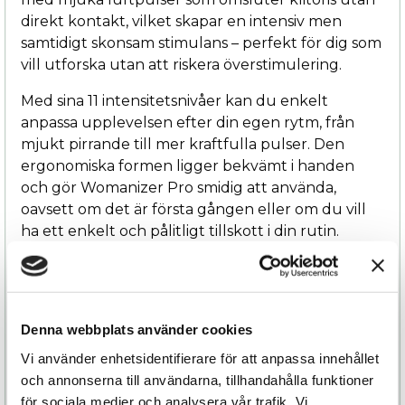
direkt kontakt, vilket skapar en intensiv men
samtidigt skonsam stimulans – perfekt för dig som
vill utforska utan att riskera överstimulering.
Med sina 11 intensitetsnivåer kan du enkelt
anpassa upplevelsen efter din egen rytm, från
mjukt pirrande till mer kraftfulla pulser. Den
ergonomiska formen ligger bekvämt i handen
och gör Womanizer Pro smidig att använda,
oavsett om det är första gången eller om du vill
ha ett enkelt och pålitligt tillskott i din rutin.
Den viskande tysta motorn gör upplevelsen
diskret, medan den vattentäta designen öppnar
upp för njutning i både bad och dusch.
Denna webbplats använder cookies
Womanizer Pro är dessutom uppladdningsbar via
USB, vilket gör den både praktisk och hållbar i
Vi använder enhetsidentifierare för att anpassa innehållet
längden.
och annonserna till användarna, tillhandahålla funktioner
för sociala medier och analysera vår trafik. Vi