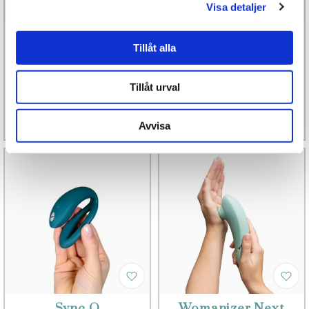
Visa detaljer
Woman Lust
Aleah Care
Tillåt alla
Intimolja (Repair)
269 kr
289 kr
Tillåt urval
Läs mer
Köp
Läs mer
Köp
Avvisa
Sync O
Womanizer Next