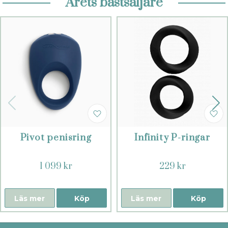
Årets bästsäljare
Pivot penisring
Infinity P-ringar
1 099 kr
229 kr
Läs mer
Köp
Läs mer
Köp