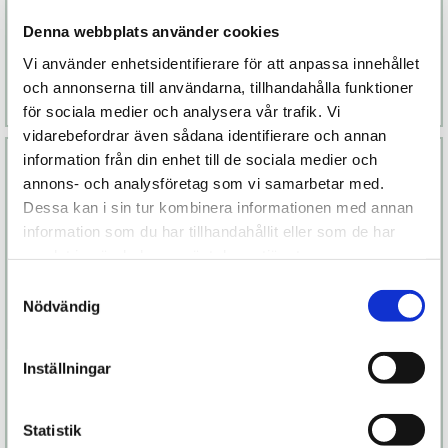
Erektionskräm
Denna webbplats använder cookies
249 kr
229 kr
Vi använder enhetsidentifierare för att anpassa innehållet
Finns fler alternativ
och annonserna till användarna, tillhandahålla funktioner
Läs mer
Köp
Läs mer
Köp
för sociala medier och analysera vår trafik. Vi
vidarebefordrar även sådana identifierare och annan
information från din enhet till de sociala medier och
annons- och analysföretag som vi samarbetar med.
Dessa kan i sin tur kombinera informationen med annan
information som du har tillhandahållit eller som de har
samlat in när du har använt deras tjänster.
Samtyckesval
Nödvändig
JJ Penisringar 3-
Justerbar
Inställningar
pack
Penisring
499 kr
149 kr
Statistik