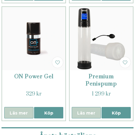
ON Power Gel
Premium
Penispump
329 kr
1 299 kr
Läs mer
Köp
Läs mer
Köp