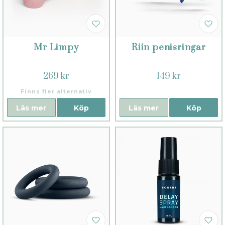
Mr Limpy
Riin penisringar
269 kr
149 kr
Finns fler alternativ
Läs mer
Köp
Läs mer
Köp