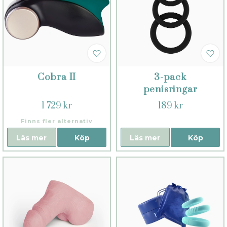
Cobra II
3-pack
penisringar
1 729 kr
189 kr
Finns fler alternativ
Läs mer
Köp
Läs mer
Köp