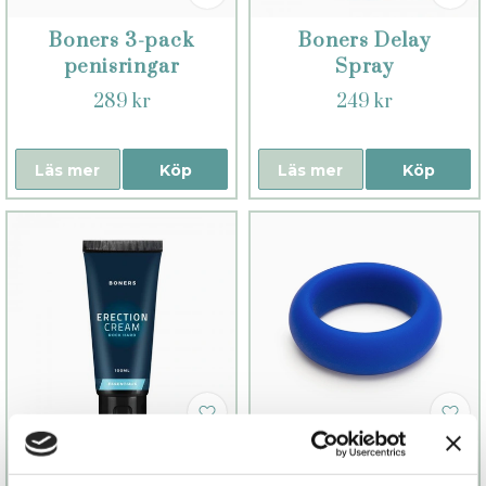
Boners 3-pack
Boners Delay
penisringar
Spray
289 kr
249 kr
Läs mer
Köp
Läs mer
Köp
Boners
JJ Penisring