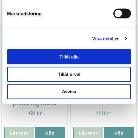
Läs mer
Köp
Läs mer
Köp
Marknadsföring
Visa detaljer
Tillåt alla
Tillåt urval
Avvisa
Justerbar
Man Wand
penisring Black
169 kr
669 kr
Läs mer
Köp
Läs mer
Köp