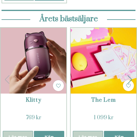
Årets bästsäljare
Klitty
The Lem
769 kr
1 099 kr
Läs mer
Köp
Läs mer
Köp