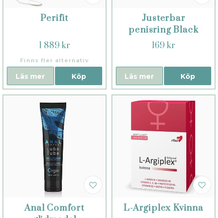
Perifit
Justerbar
penisring Black
1 889 kr
169 kr
Finns fler alternativ
Läs mer
Köp
Läs mer
Köp
Anal Comfort
L-Argiplex Kvinna