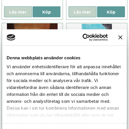
Läs mer
Köp
Läs mer
Köp
Denna webbplats använder cookies
Vi använder enhetsidentifierare för att anpassa innehållet
och annonserna till användarna, tillhandahålla funktioner
för sociala medier och analysera vår trafik. Vi
vidarebefordrar även sådana identifierare och annan
Urban Tantra
EXS Air - extra
information från din enhet till de sociala medier och
tunn kondom
annons- och analysföretag som vi samarbetar med.
289 kr
109 kr
Dessa kan i sin tur kombinera informationen med annan
information som du har tillhandahållit eller som de har
samlat in när du har använt deras tjänster.
Läs mer
Köp
Läs mer
Köp