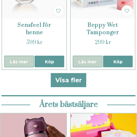
Sensfeel för
Beppy Wet
henne
Tamponger
599 kr
299 kr
Läs mer
Köp
Läs mer
Köp
Visa fler
Årets bästsäljare