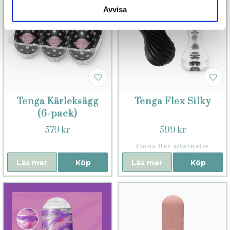
Avvisa
Tenga Kärleksägg
Tenga Flex Silky
(6-pack)
579 kr
599 kr
Finns fler alternativ
Läs mer
Köp
Läs mer
Köp