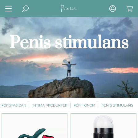
Penis stimulans
FÖRSTASIDAN
INTIMA PRODUKTER
FÖR HONOM
PENIS STIMULANS