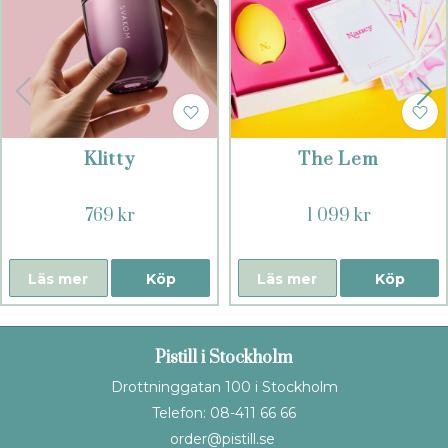
Klitty
The Lem
769 kr
1 099 kr
Läs mer
Köp
Läs mer
Köp
Pistill i Stockholm
Drottninggatan 100 i Stockholm
Telefon: 08-411 66 66
order@pistill.se