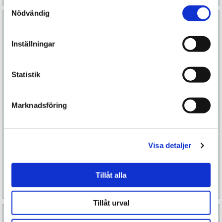
Samtyckesval
Nödvändig
Inställningar
Statistik
Marknadsföring
Tor III Penisring
Tenga Wonder-
ägg
Visa detaljer
1 599 kr
109 kr
Finns fler alternativ
Finns fler alternativ
Tillåt alla
Läs mer
Köp
Läs mer
Köp
Tillåt urval