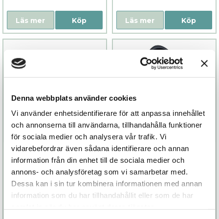
Läs mer
Köp
Läs mer
Köp
Denna webbplats använder cookies
Vi använder enhetsidentifierare för att anpassa innehållet
och annonserna till användarna, tillhandahålla funktioner
för sociala medier och analysera vår trafik. Vi
vidarebefordrar även sådana identifierare och annan
Alex Neo II
Verge II
information från din enhet till de sociala medier och
annons- och analysföretag som vi samarbetar med.
1 899 kr
1 299 kr
Dessa kan i sin tur kombinera informationen med annan
information som du har tillhandahållit eller som de har
samlat in när du har använt deras tjänster.
Läs mer
Köp
Läs mer
Köp