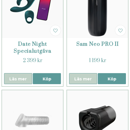
Date Night
Sam Neo PRO II
Specialutgåva
2 399 kr
1 199 kr
Läs mer
Köp
Läs mer
Köp