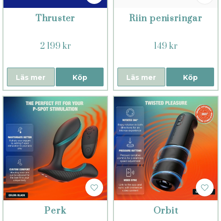
Thruster
Riin penisringar
2 199 kr
149 kr
Läs mer
Köp
Läs mer
Köp
Perk
Orbit