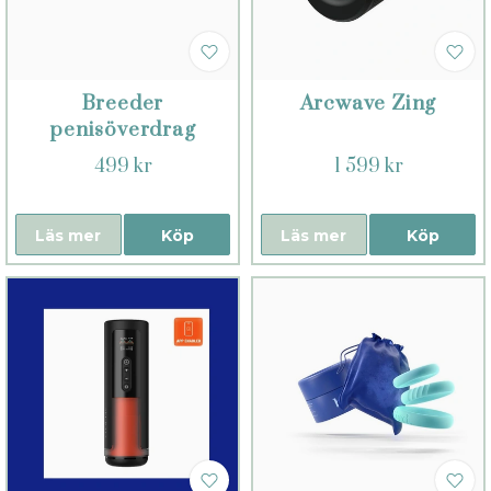
Breeder
Arcwave Zing
penisöverdrag
499 kr
1 599 kr
Läs mer
Köp
Läs mer
Köp