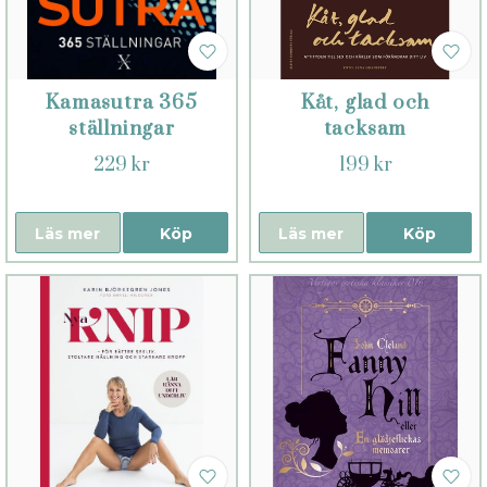
Kamasutra 365
Kåt, glad och
ställningar
tacksam
229 kr
199 kr
Läs mer
Köp
Läs mer
Köp