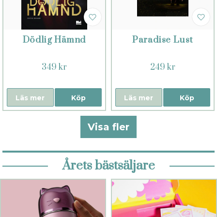
Dödlig Hämnd
Paradise Lust
349 kr
249 kr
Läs mer
Köp
Läs mer
Köp
Visa fler
Årets bästsäljare