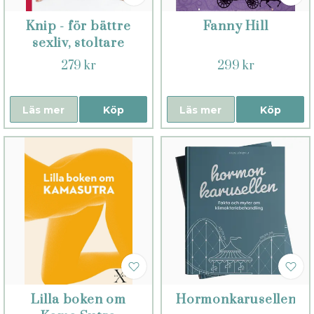
Knip - för bättre
Fanny Hill
sexliv, stoltare
hållning och
279 kr
299 kr
starkare kropp
Läs mer
Köp
Läs mer
Köp
Lilla boken om
Hormonkarusellen