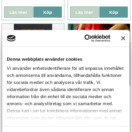
Läs mer
Köp
Läs mer
Köp
Denna webbplats använder cookies
Vi använder enhetsidentifierare för att anpassa innehållet
och annonserna till användarna, tillhandahålla funktioner
för sociala medier och analysera vår trafik. Vi
vidarebefordrar även sådana identifierare och annan
Sex nyanser av
Dödlig Åtrå
information från din enhet till de sociala medier och
kärlek
annons- och analysföretag som vi samarbetar med.
99 kr
349 kr
Dessa kan i sin tur kombinera informationen med annan
information som du har tillhandahållit eller som de har
samlat in när du har använt deras tjänster.
Läs mer
Köp
Läs mer
Köp