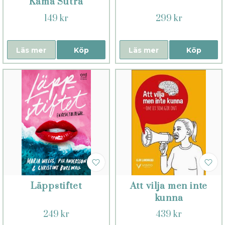
Kama Sutra
149 kr
299 kr
Läs mer
Köp
Läs mer
Köp
Läppstiftet
Att vilja men inte
kunna
249 kr
439 kr