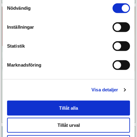
Samtyckesval
Nödvändig
Inställningar
Statistik
Marknadsföring
The Multi
Lust & Olust
Orgasmic Woman
Visa detaljer
299 kr
399 kr
Tillåt alla
Läs mer
Köp
Läs mer
Köp
Tillåt urval