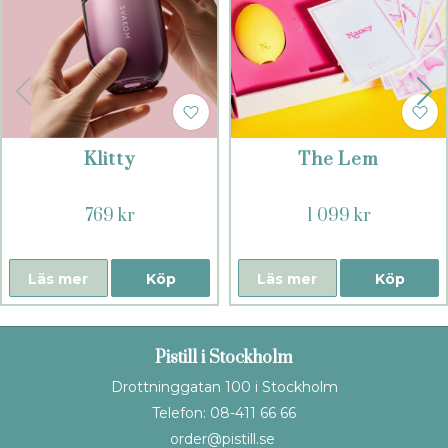
Klitty
The Lem
769 kr
1 099 kr
Läs mer
Köp
Läs mer
Köp
Pistill i Stockholm
Drottninggatan 100 i Stockholm
Telefon: 08-411 66 66
order@pistill.se