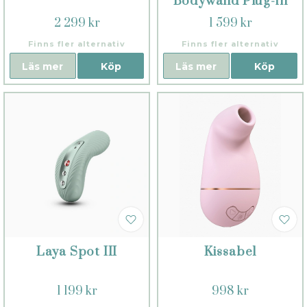
Bodywand Plug-in
2 299 kr
1 599 kr
Finns fler alternativ
Finns fler alternativ
Läs mer
Köp
Läs mer
Köp
Laya Spot III
Kissabel
1 199 kr
998 kr