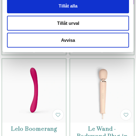
Tillåt alla
Lelo Smart Wand
Lelo DOT Travel
II - Medium
Tillåt urval
1 699 kr
998 kr
Finns fler alternativ
Finns fler alternativ
Avvisa
Läs mer
Köp
Läs mer
Köp
Lelo Boomerang
Le Wand -