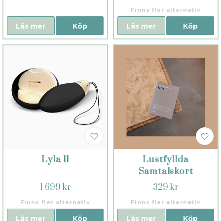
Finns fler alternativ
Läs mer
Köp
Läs mer
Köp
Lyla ll
Lustfyllda
Samtalskort
1 699 kr
329 kr
Finns fler alternativ
Finns fler alternativ
Läs mer
Köp
Läs mer
Köp