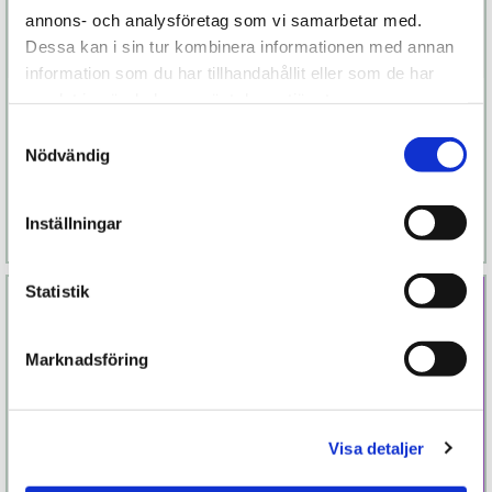
annons- och analysföretag som vi samarbetar med.
Dessa kan i sin tur kombinera informationen med annan
information som du har tillhandahållit eller som de har
LELO Surfer
Lelo Smart Wand
samlat in när du har använt deras tjänster.
II Large
Samtyckesval
Nödvändig
1 199 kr
2 099 kr
Finns fler alternativ
Finns fler alternativ
Inställningar
Läs mer
Köp
Läs mer
Köp
Statistik
Marknadsföring
Visa detaljer