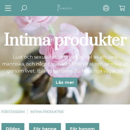
Intima produkter
Lust och sexualitet är en viktig del av att vara
människa, och något som kan förändras och se olika ut
genom livet. Ibland behöver du hitta nya vägar till
njutning. Pröva olika intimhjälpmedel och utforska din
Läs mer
kropp.
FÖRSTASIDAN
INTIMA PRODUKTER
Dildos
För henne
För honom