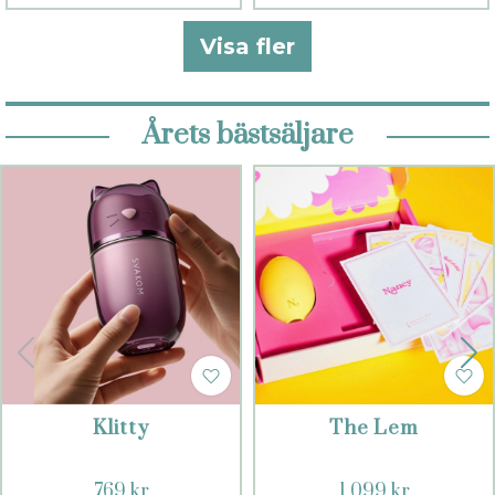
Visa fler
Årets bästsäljare
Klitty
The Lem
769 kr
1 099 kr